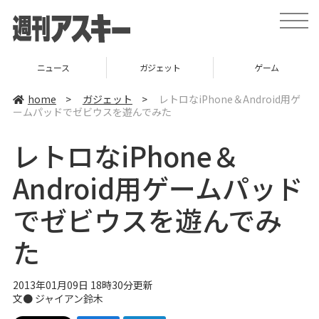
t
o
g
g
l
ニュース
ガジェット
ゲーム
e
n
a
home
>
ガジェット
>
レトロなiPhone＆Android用ゲ
v
ームパッドでゼビウスを遊んでみた
i
g
a
レトロなiPhone＆
t
i
o
Android用ゲームパッド
n
でゼビウスを遊んでみ
た
2013年01月09日 18時30分更新
文●
ジャイアン鈴木