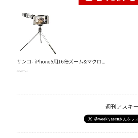
サンコ- iPhone5用16倍ズーム&マクロ...
週刊アスキ