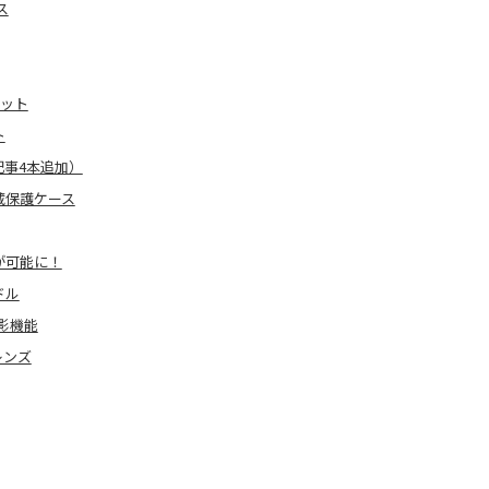
ス
キット
ト
記事4本追加）
蔵保護ケース
が可能に！
ドル
影機能
レンズ