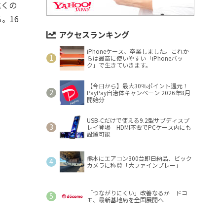
遠くの
。16
アクセスランキング
iPhoneケース、卒業しました。これか
らは最高に使いやすい「iPhoneバッ
ク」で生きていきます。
【今日から】最大30％ポイント還元！
PayPay自治体キャンペーン 2026年8月
開始分
USB-Cだけで使える9.2型サブディスプ
レイ登場 HDMI不要でPCケース内にも
設置可能
熊本にエアコン300台即日納品、ビック
カメラに称賛「大ファインプレー」
「つながりにくい」改善なるか ドコ
モ、最新基地局を全国展開へ