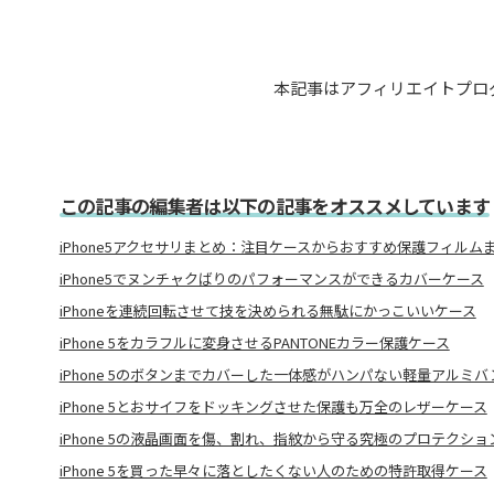
本記事はアフィリエイトプロ
この記事の編集者は以下の記事をオススメしています
iPhone5アクセサリまとめ：注目ケースからおすすめ保護フィルム
iPhone5でヌンチャクばりのパフォーマンスができるカバーケース
iPhoneを連続回転させて技を決められる無駄にかっこいいケース
iPhone 5をカラフルに変身させるPANTONEカラー保護ケース
iPhone 5のボタンまでカバーした一体感がハンパない軽量アルミバ
iPhone 5とおサイフをドッキングさせた保護も万全のレザーケース
iPhone 5の液晶画面を傷、割れ、指紋から守る究極のプロテクショ
iPhone 5を買った早々に落としたくない人のための特許取得ケース