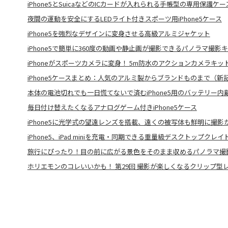
iPhone5とSuicaなどのICカードが入れられる手帳型の専用保護ケー
夜間の運動を安全にするLEDライト付きスポーツ用iPhone5ケース
iPhone5を強烈なデザインに変身させる高級アルミジャケット
iPhone5で簡単に360度の動画や静止画が撮影できるパノラマ撮影
iPhoneがスポーツカメラに変身！ 5m防水のアクションカメラキッ
iPhone5ケースまとめ：人気のアルミ製からブランドものまで（新
本体の電池切れでも一日慌てないで済むiPhone5用のバッテリー内
毎日付け替えたくなるアナログゲーム付きiPhone5ケース
iPhone5に光学式の望遠レンズを搭載、遠くの被写体も鮮明に撮影
iPhone5、iPad miniを充電・同期できる重量級デスクトップクレイ
旅行にぴったり！目の前に広がる景色をそのまま収めるパノラマ撮
ホリエモンのコレいいかも！ 第29回 撮影が楽しくなるクリップ型