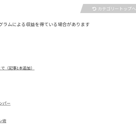
カテゴリートップ
グラムによる収益を得ている場合があります
まで（記事1本追加）
ンパー
ン術