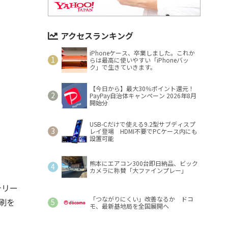
アクセスランキング
iPhoneケース、卒業しました。これか
らは最高に使いやすい「iPhoneバッ
ク」で生きていきます。
【今日から】最大30％ポイント還元！
PayPay自治体キャンペーン 2026年8月
開始分
USB-Cだけで使える9.2型サブディスプ
レイ登場 HDMI不要でPCケース内にも
設置可能
熊本にエアコン300台即日納品、ビック
カメラに称賛「大ファインプレー」
テリー
「つながりにくい」改善なるか ドコ
刷を
モ、最新基地局を全国展開へ