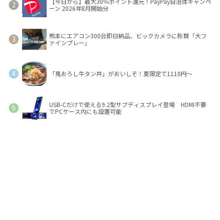
【今日から】最大30％ポイント還元！PayPay自治体キャンペ
ーン 2026年8月開始分
熊本にエアコン300台即日納品、ビックカメラに称賛「大フ
ァインプレー」
「鬼おろし牛タン丼」がおいしそ！夏限定で1110円～
USB-Cだけで使える9.2型サブディスプレイ登場 HDMI不要
でPCケース内にも設置可能