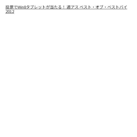
投票でWin8タブレットが当たる！ 週アス ベスト・オブ・ベストバイ
2012