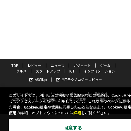
TOP
レビュー
ニュース
ガジェット
ゲーム
グルメ
スタートアップ
ICT
インフォメーション
ASCII.jp
MITテクノロジーレビュー
サイトポリシー
プライバシーポリシー
運営会社
このサイトでは、利用状況の把握や広告配信などのために、Cookieを
お問い合わせ
広告掲載
スタッフ募集
電子版について
してアクセスデータを取得・利用しています。これ以降のページに遷移
た場合、Cookieの設定や使用に同意したことになります。Cookieの設
©KADOKAWA ASCII Research Laboratories, Inc. 2026
使用の詳細、オプトアウトについては
詳細
をご覧ください。
同意する