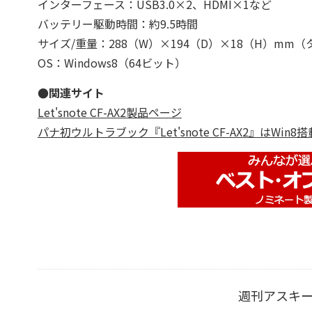
インターフェース：USB3.0×2、HDMI×1など
バッテリー駆動時間：約9.5時間
サイズ/重量：288（W）×194（D）×18（H）mm（タ
OS：Windows8（64ビット）
●関連サイト
Let'snote CF-AX2製品ページ
パナ初ウルトラブック『Let'snote CF-AX2』はWi
週刊アスキ