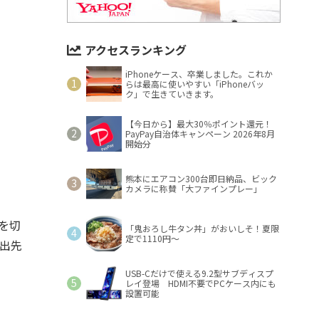
アクセスランキング
iPhoneケース、卒業しました。これか
らは最高に使いやすい「iPhoneバッ
ク」で生きていきます。
【今日から】最大30％ポイント還元！
PayPay自治体キャンペーン 2026年8月
開始分
熊本にエアコン300台即日納品、ビック
カメラに称賛「大ファインプレー」
を切
「鬼おろし牛タン丼」がおいしそ！夏限
定で1110円～
出先
USB-Cだけで使える9.2型サブディスプ
レイ登場 HDMI不要でPCケース内にも
設置可能