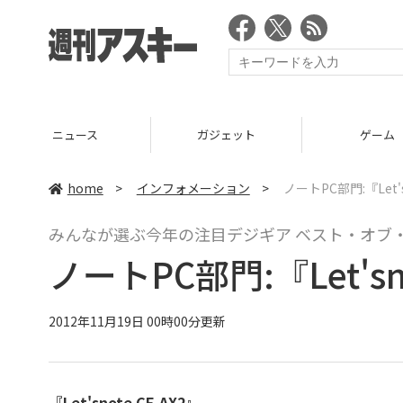
ニュース
ガジェット
ゲーム
home
>
インフォメーション
>
ノートPC部門:『Let's
みんなが選ぶ今年の注目デジギア ベスト・オブ・
ノートPC部門:『Let'sno
2012年11月19日 00時00分更新
『
Let'snote CF-AX2
』