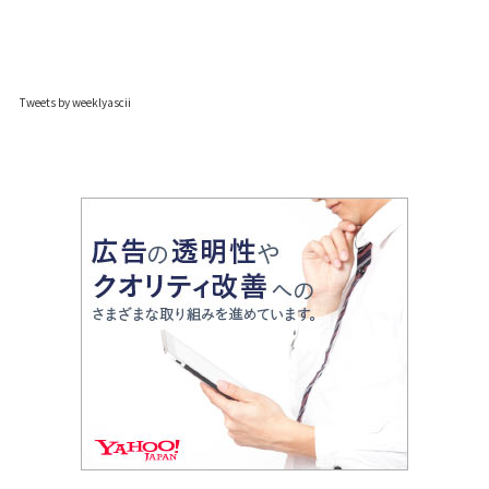
Tweets by weeklyascii