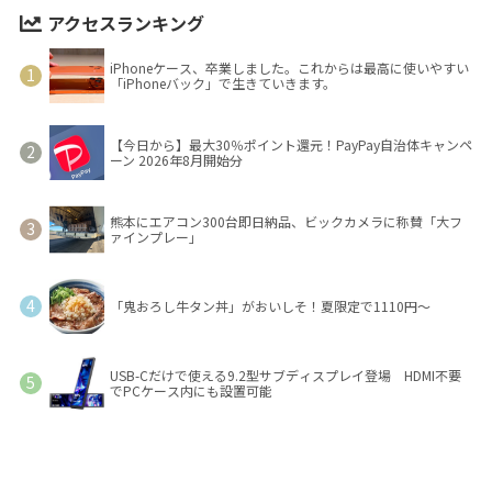
アクセスランキング
iPhoneケース、卒業しました。これからは最高に使いやすい
「iPhoneバック」で生きていきます。
【今日から】最大30％ポイント還元！PayPay自治体キャンペ
ーン 2026年8月開始分
熊本にエアコン300台即日納品、ビックカメラに称賛「大フ
ァインプレー」
「鬼おろし牛タン丼」がおいしそ！夏限定で1110円～
USB-Cだけで使える9.2型サブディスプレイ登場 HDMI不要
でPCケース内にも設置可能