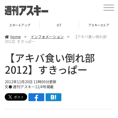
t
o
g
g
l
スタートアップ
ICT
アスキーストア
e
n
a
home
>
インフォメーション
>
【アキバ食い倒れ部
v
2012】すきっぱー
i
g
a
【アキバ食い倒れ部
t
i
o
2012】すきっぱー
n
2012年11月20日 11時00分更新
文●
週刊アスキー12/4号掲載