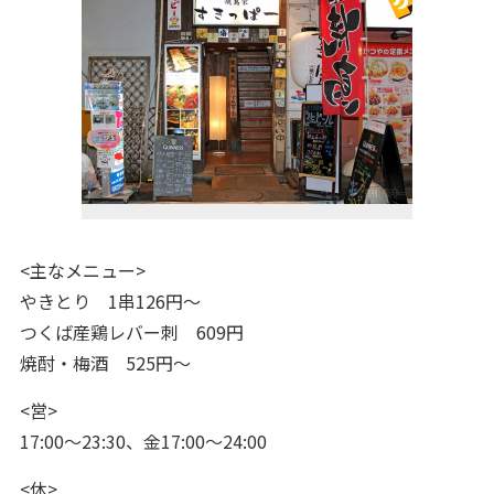
<主なメニュー>
やきとり 1串126円～
つくば産鶏レバー刺 609円
焼酎・梅酒 525円～
<営>
17:00～23:30、金17:00～24:00
<休>