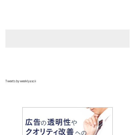
Tweets by weeklyascii