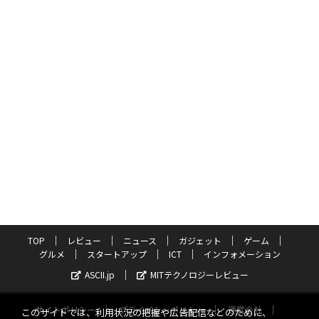
TOP
レビュー
ニュース
ガジェット
ゲーム
グルメ
スタートアップ
ICT
インフォメーション
ASCII.jp
MITテクノロジーレビュー
サイトポリシー
プライバシーポリシー
運営会社
このサイトでは、利用状況の把握や広告配信などのために、