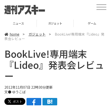
t
o
g
g
l
ニュース
ガジェット
ゲーム
e
n
a
home
>
ガジェット
>
BookLive!専用端末『Lideo』発
v
表会レビュー
i
g
a
BookLive!専用端末
t
i
o
『Lideo』発表会レビュ
n
ー
2012年11月07日 22時30分更新
文●
ゆうこば