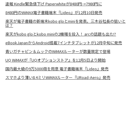
速報 Kindle緊急値下げ Paperwhiteが8480円→7980円に
8480円のWiMAX電子書籍端末『Lideo』が12月10日発売
楽天が電子書籍の新端末kobo gloとminiを発表。三木谷社長の狙いと
は？
楽天がkobo gloとkobo miniの2機種を投入！ arcの話題も出た!?
eBookJapanからAndroid搭載7インチタブレットが12月中旬に発売
青いガチャピン＆ムックのWiMAXルーターが数量限定で登場
UQ WiMAXが『UQオプションストア』を12月5日より開始
国内最大級の9万5000冊を用意 電子書籍端末『Lideo』発売
スマホより薄い8.4ミリWiMAXルーター『URoad-Aero』発売