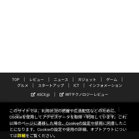
TOP
レビュー
ニュース
ガジェット
ゲーム
グルメ
スタートアップ
ICT
インフォメーション
ASCII.jp
MITテクノロジーレビュー
サイトポリシー
プライバシーポリシー
運営会社
このサイトでは、利用状況の把握や広告配信などのために、
お問い合わせ
広告掲載
スタッフ募集
電子版について
Cookieを使用してアクセスデータを取得・利用しています。これ
以降のページに遷移した場合、Cookieの設定や使用に同意したこ
©KADOKAWA ASCII Research Laboratories, Inc. 2026
とになります。Cookieの設定や使用の詳細、オプトアウトについ
ては
詳細
をご覧ください。