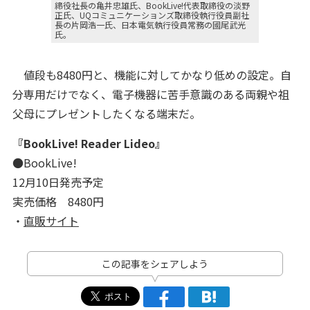
締役社長の亀井忠雄氏、BookLive!代表取締役の淡野
正氏、UQコミュニケーションズ取締役執行役員副社
長の片岡浩一氏、日本電気執行役員常務の國尾武光
氏。
値段も8480円と、機能に対してかなり低めの設定。自
分専用だけでなく、電子機器に苦手意識のある両親や祖
父母にプレゼントしたくなる端末だ。
『BookLive! Reader Lideo』
●BookLive!
12月10日発売予定
実売価格 8480円
・
直販サイト
この記事をシェアしよう