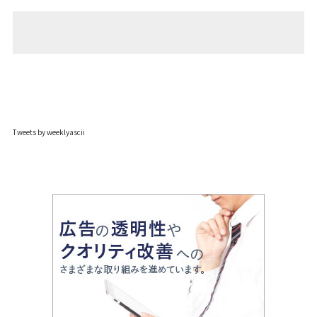
Tweets by weeklyascii