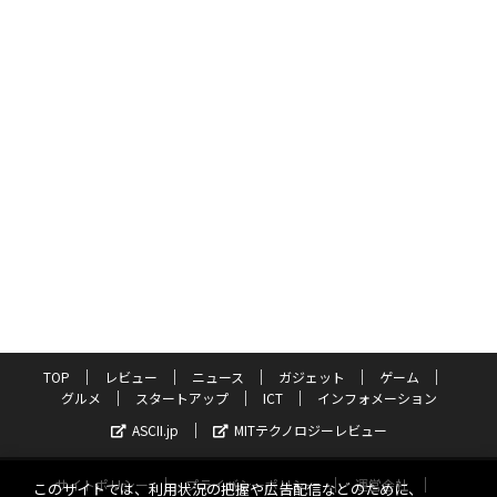
TOP
レビュー
ニュース
ガジェット
ゲーム
グルメ
スタートアップ
ICT
インフォメーション
ASCII.jp
MITテクノロジーレビュー
サイトポリシー
プライバシーポリシー
運営会社
このサイトでは、利用状況の把握や広告配信などのために、