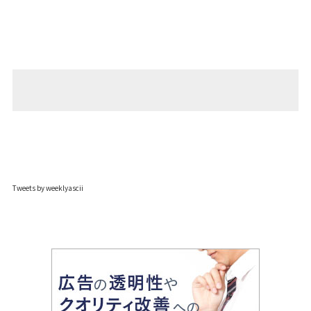
Tweets by weeklyascii