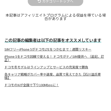
カテゴリートップへ
本記事はアフィリエイトプログラムによる収益を得ている場
合があります
この記事の編集者は以下の記事をオススメしています
SIMフリーiPhone 5がドコモLTEをつかむまで：週間リスキー
iPhone 5をドコモ回線で使える！ ドコモがナノSIM提供へ （追記、訂
正）
ドコモ冬モデルはラインアップとサービスの充実度で勝負
各キャリア戦略がカバー率や速度、品質で見えてきた【石川温氏寄
稿】
ドコモのXiが全国で下り100Mbpsに！