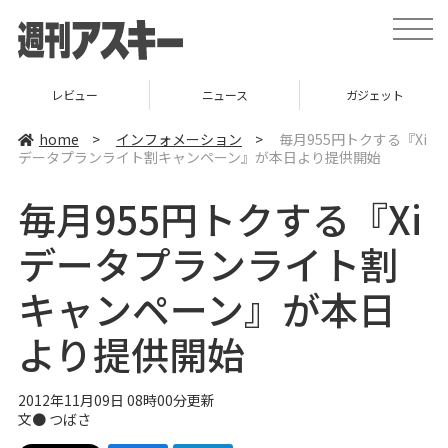
t
o
g
g
l
ニュース
ガジェット
ゲーム
e
n
a
home
>
インフォメーション
>
毎月955円トクする『Xi
v
データプランライト割キャンペーン』が本日より提供開始
i
g
a
毎月955円トクする『Xi
t
i
o
データプランライト割
n
キャンペーン』が本日
より提供開始
2012年11月09日 08時00分更新
文● つばさ