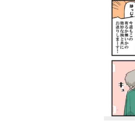
＿＿＿＿＿＿＿＿＿＿＿＿＿＿＿＿＿＿＿＿＿＿＿＿