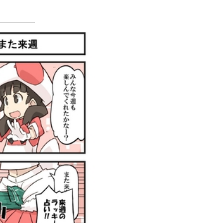
＿＿＿＿＿