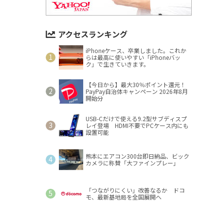
アクセスランキング
iPhoneケース、卒業しました。これか
らは最高に使いやすい「iPhoneバッ
ク」で生きていきます。
【今日から】最大30％ポイント還元！
PayPay自治体キャンペーン 2026年8月
開始分
USB-Cだけで使える9.2型サブディスプ
レイ登場 HDMI不要でPCケース内にも
設置可能
熊本にエアコン300台即日納品、ビック
カメラに称賛「大ファインプレー」
「つながりにくい」改善なるか ドコ
モ、最新基地局を全国展開へ