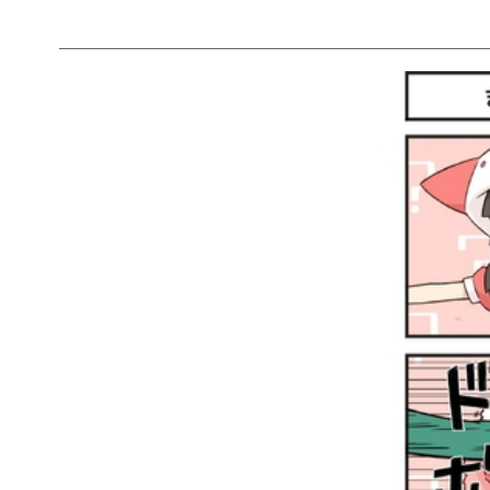
＿＿＿＿＿＿＿＿＿＿＿＿＿＿＿＿＿＿＿＿＿＿＿＿