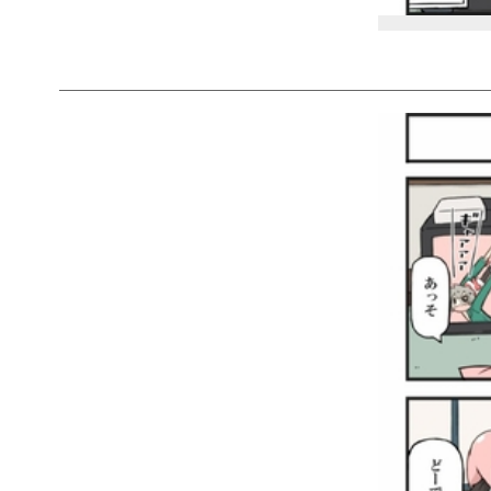
＿＿＿＿＿＿＿＿＿＿＿＿＿＿＿＿＿＿＿＿＿＿＿＿