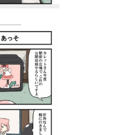
＿＿＿＿＿