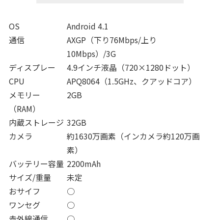
OS
Android 4.1
通信
AXGP（下り76Mbps/上り
10Mbps）/3G
ディスプレー
4.9インチ液晶（720×1280ドット）
CPU
APQ8064（1.5GHz、クアッドコア）
メモリー
2GB
（RAM）
内蔵ストレージ
32GB
カメラ
約1630万画素（インカメラ約120万画
素）
バッテリー容量
2200mAh
サイズ/重量
未定
おサイフ
○
ワンセグ
○
赤外線通信
○