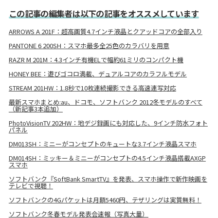
この記事の編集者は以下の記事をオススメしています
ARROWS A 201F：超高画質4.7インチ液晶とクアッドコアの全部入り
PANTONE 6 200SH：スマホ最多全25色のカラバリを用意
RAZR M 201M：4.3インチ有機ELで幅約61ミリのコンパクト機
HONEY BEE：遊びゴコロ満載、デュアルコアのカラフルモデル
STREAM 201HW：1.8秒で10枚連続撮影できる高速連写対応
最新スマホまとめ:au、ドコモ、ソフトバンク 2012冬モデルのすべて
（新記事3本追加）
PhotoVisionTV 202HW：地デジ録画にも対応した、9インチ防水フォト
パネル
DM013SH：ミニーがコンセプトのキュートな3.7インチ液晶スマホ
DM014SH：ミッキー＆ミニーがコンセプトの4.5インチ液晶搭載AXGP
スマホ
ソフトバンク『SoftBank SmartTV』を発表、スマホ操作で新作映画を
テレビで視聴！
ソフトバンクの4Gパケットは月額5460円、テザリングは実質無料！
ソフトバンク冬春モデル発表会速報（写真大量）