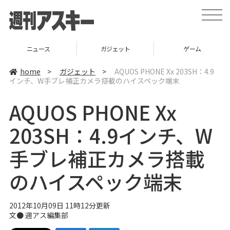
t
o
g
g
l
ニュース
ガジェット
ゲーム
e
n
a
home
>
ガジェット
>
AQUOS PHONE Xx 203SH：4.9
v
インチ、W手ブレ補正カメラ搭載のハイスペック端末
i
g
a
AQUOS PHONE Xx
t
i
o
203SH：4.9インチ、W
n
手ブレ補正カメラ搭載
のハイスペック端末
2012年10月09日 11時12分更新
文●
週アス編集部