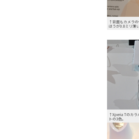
↑背面もカメラの位
ほうが0.8ミリ薄
↑Xperia T
トの3色。