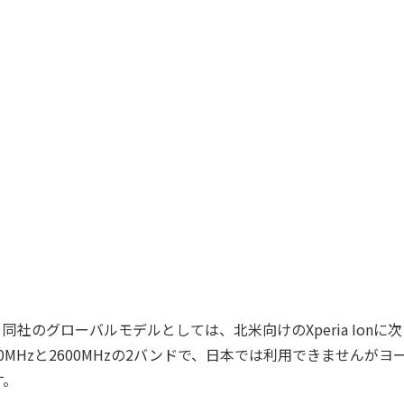
社のグローバルモデルとしては、北米向けのXperia Ionに次
0MHzと2600MHzの2バンドで、日本では利用できませんがヨ
す。