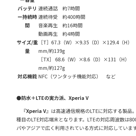
バッテリ
連続通話 約7時間
ー持続時
連続待受 約400時間
間
音楽再生 約16時間
動画再生 約4時間
サイズ/重
［T］67.3（W）×9.35（D）×129.4（H）
量
mm/約139g
［TX］ 68.6（W）×8.6（D）×131（H）
mm/約127g
対応機能
NFC（ワンタッチ機能対応） など
●防水＋LTEの実力派、Xperia V
『
Xperia V
』は高速通信規格のLTEに対応する製品。同
種目のLTE対応端末となります。LTEの対応周波数は80
パやアジアで広く利用されている方式に対応していま