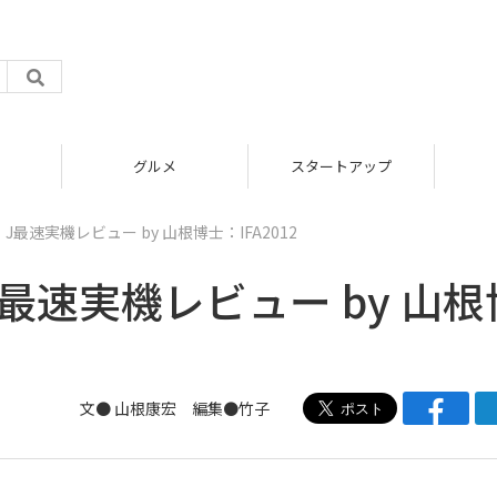
グルメ
スタートアップ
V、J最速実機レビュー by 山根博士：IFA2012
、J最速実機レビュー by 山根
文●
山根康宏
編集●
竹子