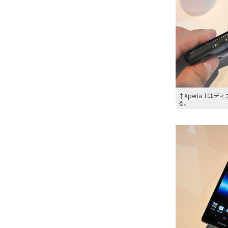
↑Xperia T
る。