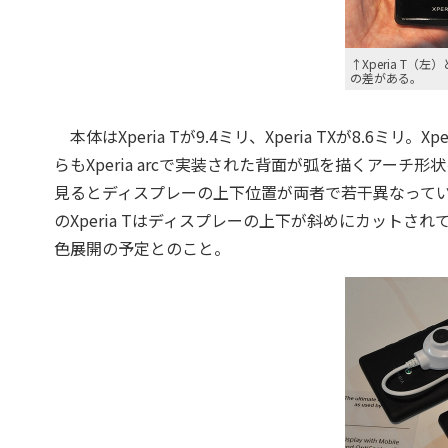
↑Xperia T（左
の差がある。
本体はXperia Tが9.4ミリ、Xperia TXが8.6
らもXperia arcで実装された背面が弧を描くアー
見るとディスプレーの上下位置が両者で若干異なっています。
のXperia Tはディスプレーの上下が斜めにカット
色展開の予定とのこと。