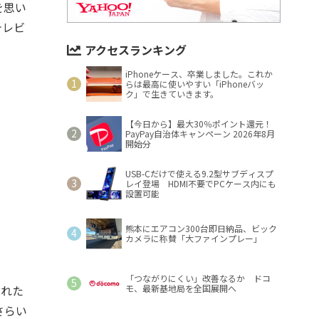
を思い
テレビ
アクセスランキング
iPhoneケース、卒業しました。これか
らは最高に使いやすい「iPhoneバッ
ク」で生きていきます。
【今日から】最大30％ポイント還元！
PayPay自治体キャンペーン 2026年8月
開始分
USB-Cだけで使える9.2型サブディスプ
レイ登場 HDMI不要でPCケース内にも
設置可能
熊本にエアコン300台即日納品、ビック
カメラに称賛「大ファインプレー」
「つながりにくい」改善なるか ドコ
された
モ、最新基地局を全国展開へ
さらい