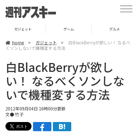
t
o
g
g
l
ガジェット
ゲーム
グルメ
e
n
a
home
>
ガジェット
>
白BlackBerryが欲しい！ なるべ
v
くソンしないで機種変する方法
i
g
a
白BlackBerryが欲し
t
i
o
い！ なるべくソンしな
n
いで機種変する方法
2012年09月04日 16時00分更新
文●
竹子