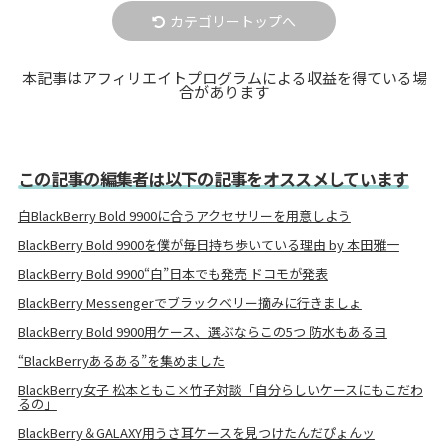
カテゴリートップへ
本記事はアフィリエイトプログラムによる収益を得ている場
合があります
この記事の編集者は以下の記事をオススメしています
白BlackBerry Bold 9900に合うアクセサリーを用意しよう
BlackBerry Bold 9900を僕が毎日持ち歩いている理由 by 本田雅一
BlackBerry Bold 9900“白”日本でも発売 ドコモが発表
BlackBerry Messengerでブラックベリー摘みに行きましょ
BlackBerry Bold 9900用ケース、選ぶならこの5つ 防水もあるヨ
“BlackBerryあるある”を集めました
BlackBerry女子 松本ともこ×竹子対談「自分らしいケースにもこだわ
るの」
BlackBerry＆GALAXY用うさ耳ケースを見つけたんだぴょんッ