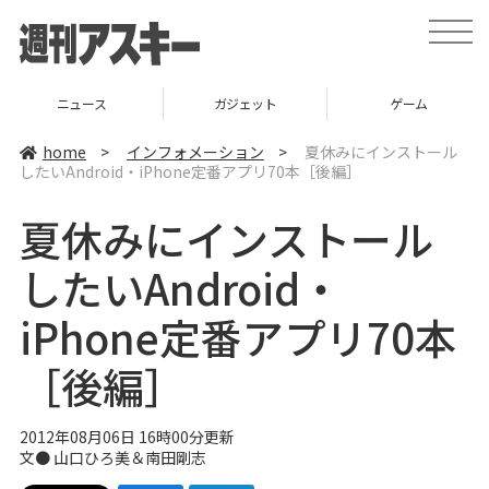
t
o
g
g
l
ガジェット
ゲーム
グルメ
e
n
a
home
>
インフォメーション
>
夏休みにインストール
v
したいAndroid・iPhone定番アプリ70本［後編］
i
g
a
夏休みにインストール
t
i
o
したいAndroid・
n
iPhone定番アプリ70本
［後編］
2012年08月06日 16時00分更新
文●
山口ひろ美
＆
南田剛志