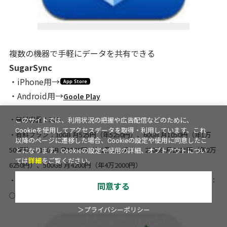
複数の機器で手軽にデータを共有できる
SugarSync
・iPhone用→
・Android用→
Goole Play
・無料容量：5GB
このサイトでは、利用状況の把握や広告配信などのために、
Cookieを使用してアクセスデータを取得・利用しています。これ
・有料プラン：30GB 月525円（年5250円）、60GB 月1050円（年1万
以降のページに遷移した場合、Cookieの設定や使用に同意したこ
500円）、100GB 月1575円（年1万5750円）、250GB 月2625円（年2万
とになります。Cookieの設定や使用の詳細、オプトアウトについ
ては
詳細
をご覧ください。
6250円）、500GB 月4200円（年4万2000円）
・1ファイルの上限：制限なし ・写真の同期：○ ・ファイル共有：
同意する
○ ・動画や音楽のストリーミング：○
＞プライバシーポリシー