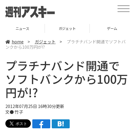
t
o
g
g
l
ニュース
ガジェット
ゲーム
e
n
a
home
>
ガジェット
>
プラチナバンド開通でソフトバ
v
ンクから100万円が!?
i
g
a
プラチナバンド開通で
t
i
o
ソフトバンクから100万
n
円が!?
2012年07月25日 16時30分更新
文●
竹子