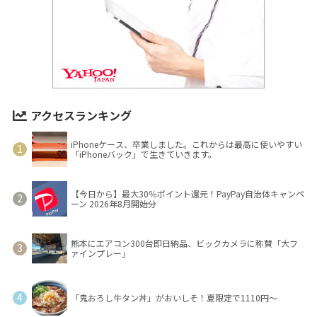
アクセスランキング
iPhoneケース、卒業しました。これからは最高に使いやすい
「iPhoneバック」で生きていきます。
【今日から】最大30％ポイント還元！PayPay自治体キャンペ
ーン 2026年8月開始分
熊本にエアコン300台即日納品、ビックカメラに称賛「大フ
ァインプレー」
「鬼おろし牛タン丼」がおいしそ！夏限定で1110円～