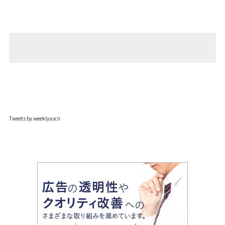
Tweets by weeklyascii