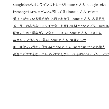
Google公式のオンラインストレージiPhoneアプリ、Google Drive
iMessageやMMSでデコメが楽しめるiPhoneアプリ、Palette
盛り上がっている番組がひと目でわかるiPhoneアプリ、みるぞう
メーラーのようなUIでツイッターを楽しめるiPhoneアプリ、TwitBird free
画像の共有・編集がカンタンにできるiPhoneアプリ、フォト蔵
写真をマンガふうに撮るiPhoneアプリ、漫画カメラ
加工画像をハガキに使えるiPhoneアプリ、Instaplus for 宛名職人
高速でバナナをむいてレアバナナをゲットするiPhoneアプリ、マ