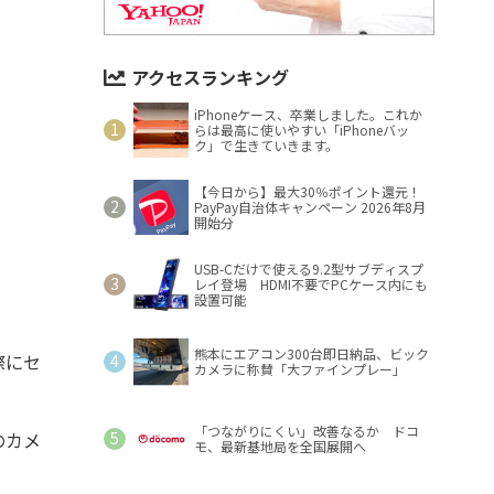
アクセスランキング
iPhoneケース、卒業しました。これか
らは最高に使いやすい「iPhoneバッ
ク」で生きていきます。
【今日から】最大30％ポイント還元！
PayPay自治体キャンペーン 2026年8月
開始分
USB-Cだけで使える9.2型サブディスプ
レイ登場 HDMI不要でPCケース内にも
設置可能
熊本にエアコン300台即日納品、ビック
際にセ
カメラに称賛「大ファインプレー」
「つながりにくい」改善なるか ドコ
のカメ
モ、最新基地局を全国展開へ