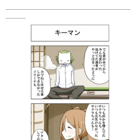
＿＿＿＿＿＿＿＿＿＿＿＿＿＿＿＿＿＿＿＿＿＿＿＿＿
＿＿＿＿