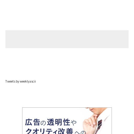
Tweets by weeklyascii