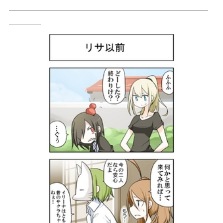
＿＿＿＿＿＿＿＿＿＿＿＿＿＿＿＿＿＿＿＿＿＿＿＿＿
＿＿＿＿