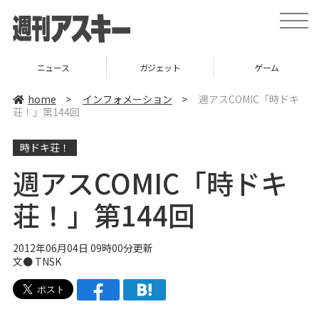
t
o
g
g
l
ニュース
ガジェット
ゲーム
e
n
a
home
>
インフォメーション
>
週アスCOMIC「時ドキ
v
荘！」第144回
i
g
a
時ドキ荘！
t
i
o
週アスCOMIC「時ドキ
n
荘！」第144回
2012年06月04日 09時00分更新
文● TNSK