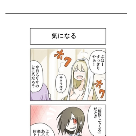
＿＿＿＿＿＿＿＿＿＿＿＿＿＿＿＿＿＿＿＿＿＿＿＿＿
＿＿＿＿