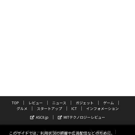
TOP
レビュー
ニュース
ガジェット
ゲーム
グルメ
スタートアップ
ICT
インフォメーション
ASCII.jp
MITテクノロジーレビュー
サイトポリシー
プライバシーポリシー
運営会社
このサイトでは、利用状況の把握や広告配信などのために、