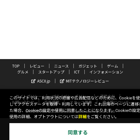
TOP
レビュー
ニュース
ガジェット
ゲーム
グルメ
スタートアップ
ICT
インフォメーション
ASCII.jp
MITテクノロジーレビュー
サイトポリシー
プライバシーポリシー
運営会社
このサイトでは、利用状況の把握や広告配信などのために、Cookieを
お問い合わせ
広告掲載
スタッフ募集
電子版について
してアクセスデータを取得・利用しています。これ以降のページに遷移
た場合、Cookieの設定や使用に同意したことになります。Cookieの設
©KADOKAWA ASCII Research Laboratories, Inc. 2026
使用の詳細、オプトアウトについては
詳細
をご覧ください。
同意する