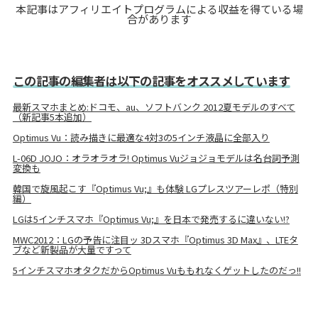
本記事はアフィリエイトプログラムによる収益を得ている場
合があります
この記事の編集者は以下の記事をオススメしています
最新スマホまとめ:ドコモ、au、ソフトバンク 2012夏モデルのすべて
（新記事5本追加）
Optimus Vu：読み描きに最適な4対3の5インチ液晶に全部入り
L-06D JOJO：オラオラオラ! Optimus Vuジョジョモデルは名台詞予測
変換も
韓国で旋風起こす『Optimus Vu;』も体験 LGプレスツアーレポ（特別
編）
LGは5インチスマホ『Optimus Vu;』を日本で発売するに違いない!?
MWC2012：LGの予告に注目ッ 3Dスマホ『Optimus 3D Max』、LTEタ
ブなど新製品が大量ですって
5インチスマホオタクだからOptimus Vuももれなくゲットしたのだっ!!