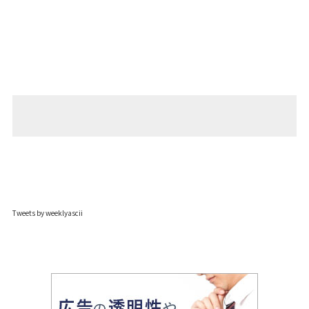
Tweets by weeklyascii