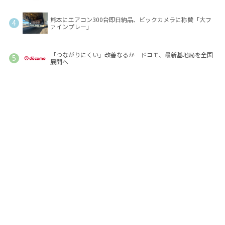
熊本にエアコン300台即日納品、ビックカメラに称賛「大フ
ァインプレー」
「つながりにくい」改善なるか ドコモ、最新基地局を全国
展開へ