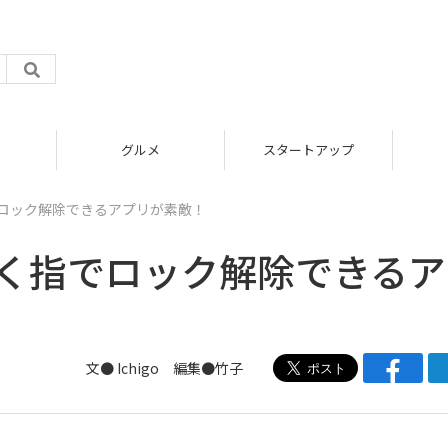
グルメ
スタートアップ
く指でロック解除できるアプリが素敵！
dっぽく指でロック解除できる
文●
Ichigo
編集●
竹子