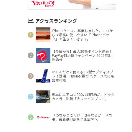
アクセスランキング
iPhoneケース、卒業しました。これか
らは最高に使いやすい「iPhoneバッ
ク」で生きていきます。
【今日から】最大30％ポイント還元！
PayPay自治体キャンペーン 2026年8月
開始分
USB-Cだけで使える9.2型サブディスプ
レイ登場 HDMI不要でPCケース内にも
設置可能
熊本にエアコン300台即日納品、ビック
カメラに称賛「大ファインプレー」
「つながりにくい」改善なるか ドコ
モ、最新基地局を全国展開へ