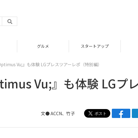
グルメ
スタートアップ
timus Vu;』も体験 LGプレスツアーレポ（特別編）
mus Vu;』も体験 LGプ
）
文●
ACCN
、
竹子