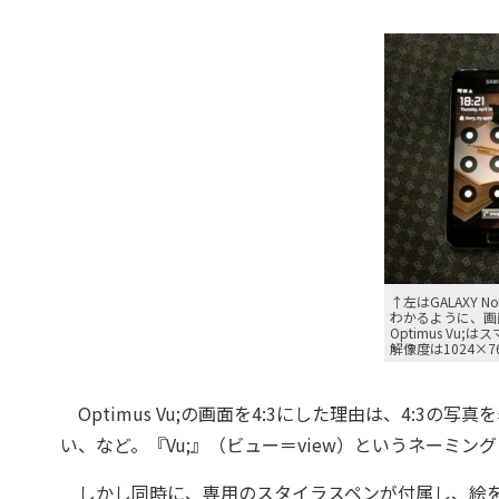
↑左はGALAXY N
わかるように、画
Optimus Vu
解像度は1024×
Optimus Vu;の画面を4:3にした理由は、4:3
い、など。『Vu;』（ビュー＝view）というネーミン
しかし同時に、専用のスタイラスペンが付属し、絵を