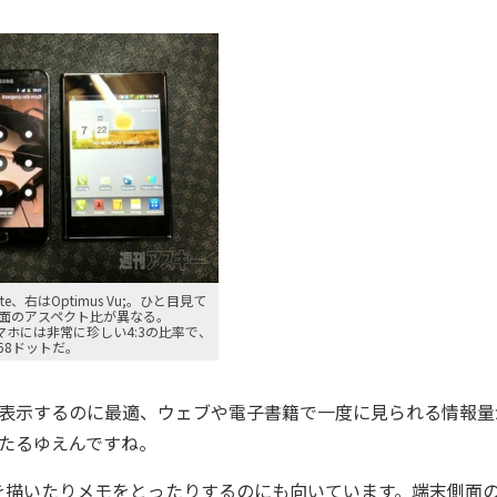
ote、右はOptimus Vu;。ひと目見て
面のアスペクト比が異なる。
;はスマホには非常に珍しい4:3の比率で、
768ドットだ。
の写真を表示するのに最適、ウェブや電子書籍で一度に見られる情報
グたるゆえんですね。
描いたりメモをとったりするのにも向いています。端末側面