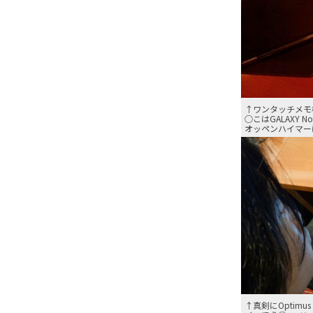
↑ワンタッチメモ
○こはGALAXY
オッペンハイマー
↑真剣にOptimu