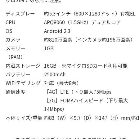
クロSIMである点に注意。
ディスプレー
約5.3インチ（800×1280ドット）有機EL
CPU
APQ8060（1.5GHz）デュアルコア
OS
Android 2.3
カメラ
約810万画素（インカメラ約196万画素）
メモリー
1GB
（RAM）
内蔵ストレージ
16GB ※マイクロSDカード利用可能
バッテリー
2500mAh
WiFiテザリング
対応（最大8台）
通信速度
［4G］LTE（下り最大75Mbps
［3G］FOMAハイスピード（下り最大
14Mbps）
本体サイズ/重量
約83（W）×9.7（D）×147（H）mm/約1