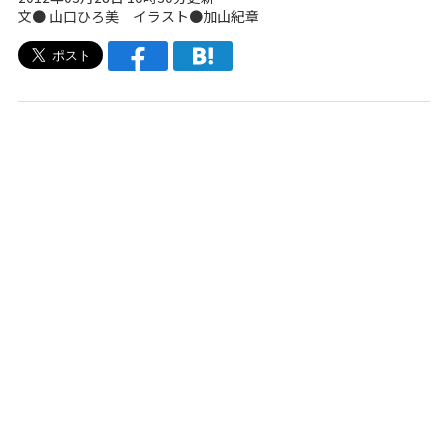
文●
山口ひろ美
イラスト●加山紀章