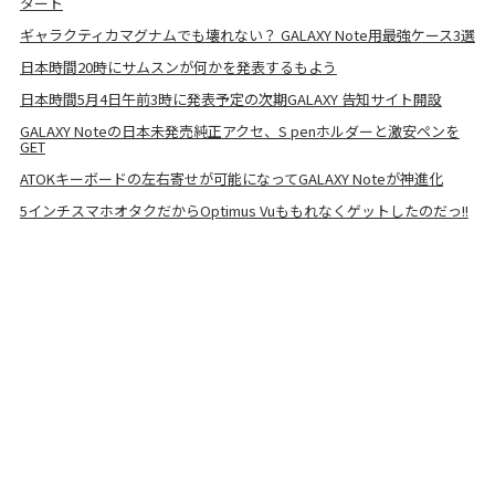
タート
ギャラクティカマグナムでも壊れない？ GALAXY Note用最強ケース3選
日本時間20時にサムスンが何かを発表するもよう
日本時間5月4日午前3時に発表予定の次期GALAXY 告知サイト開設
GALAXY Noteの日本未発売純正アクセ、S penホルダーと激安ペンを
GET
ATOKキーボードの左右寄せが可能になってGALAXY Noteが神進化
5インチスマホオタクだからOptimus Vuももれなくゲットしたのだっ!!