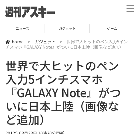
t
l
ニュース
ガジェット
ゲーム
home
>
ガジェット
>
世界で大ヒットのペン入力5イン
チスマホ『GALAXY Note』がついに日本上陸（画像など追加）
i
世界で大ヒットのペン
t
i
入力5インチスマホ
『GALAXY Note』がつ
いに日本上陸（画像な
ど追加）
2012年03月28日 10時30分更新