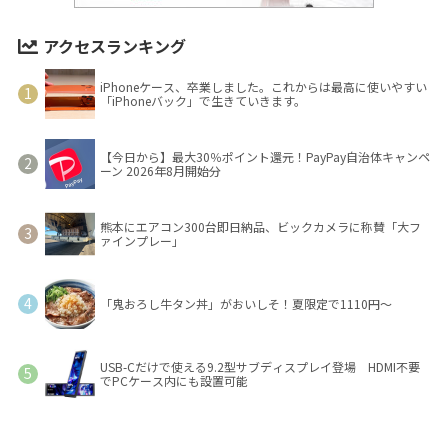
アクセスランキング
iPhoneケース、卒業しました。これからは最高に使いやすい
「iPhoneバック」で生きていきます。
【今日から】最大30％ポイント還元！PayPay自治体キャンペ
ーン 2026年8月開始分
熊本にエアコン300台即日納品、ビックカメラに称賛「大フ
ァインプレー」
「鬼おろし牛タン丼」がおいしそ！夏限定で1110円～
USB-Cだけで使える9.2型サブディスプレイ登場 HDMI不要
でPCケース内にも設置可能