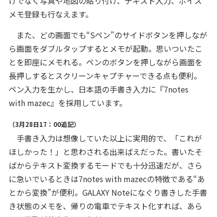
けでなく写真や地図の貼り付け、テキスト入力、ボイス
メモ登録も行なえます。
また、どの画面でも“Sペン”のサイドボタンを押しなが
ら画面をダブルタップするとメモが起動。思いついたこ
とを即座にメモれる。ペンのボタンを押しながら画面を
長押しするとスクリーンキャプチャーできる点も便利。
ペン入力を生かし、日本語の手書き入力に『7notes
with mazec』を採用しています。
（3月28日17：00追記）
手書き入力は想像していた以上に実用的で、「これが
ほしかった！」と思わされる出来ばえだった。書いたそ
ばからテキスト変換するモードでも十分迅速だが、さら
に急いでいるときは7notes with mazecの特徴である“あ
とから変換”が便利。GALAXY Noteになぐり書きした手書
き状態のメモを、帰りの電車でテキスト化すれば、あら