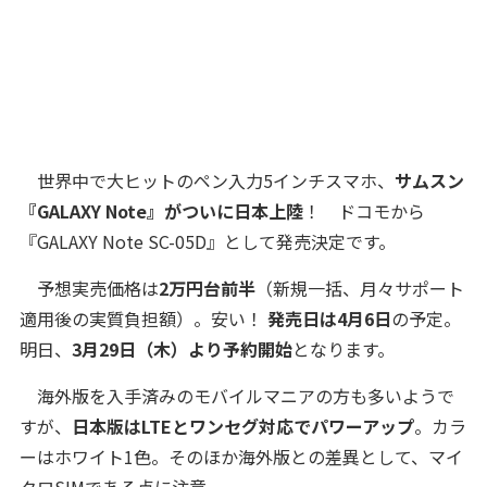
世界中で大ヒットのペン入力5インチスマホ、
サムスン
『GALAXY Note』がついに日本上陸
！ ドコモから
『GALAXY Note SC-05D』として発売決定です。
予想実売価格は
2万円台前半
（新規一括、月々サポート
適用後の実質負担額）。安い！
発売日は4月6日
の予定。
明日、
3月29日（木）より予約開始
となります。
海外版を入手済みのモバイルマニアの方も多いようで
すが、
日本版はLTEとワンセグ対応でパワーアップ
。カラ
ーはホワイト1色。そのほか海外版との差異として、マイ