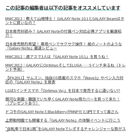
この記事の編集者は以下の記事をオススメしています
MWC2012：教えて山根博士！ GALAXY Note 10.1とGALAXY Beamはホ
ントに買いなの？
日本発売秒読み？ GALAXY Noteの付属ペン対応必携アプリを厳選紹
介！
日本発売熱烈希望！ 専用ペンでサクサク操作！ 紙のノートのような
『Galaxy Note』最速レビュー
MWC2012：週アスで3人は『GALAXY Note 10.1』を買うね！
MWC2012：GALAXYにOptimusそしてELUGA……5インチ来るね（トレ
ンド予測）
【IFA2011】サムスン、独自OS搭載のスマホ『Wave3』やペン入力対
応の『GALAXY Note』を発表
LGは5インチスマホ『Optimus Vu;』を日本で発売するに違いない!?
銀河な楽園・韓国でいち早くGALAXY Note用カバーを買って来た！
（プレゼントあり）
ドコモのGALAXY NoteとBlackBerryがMNPだと0円ですって奥さん
上野動物園でも開催する『GALAXY Note』の体験イベントに行こう
“自転車で日本1周”をGALAXY Noteでレポするチャレンジャーな旅がス