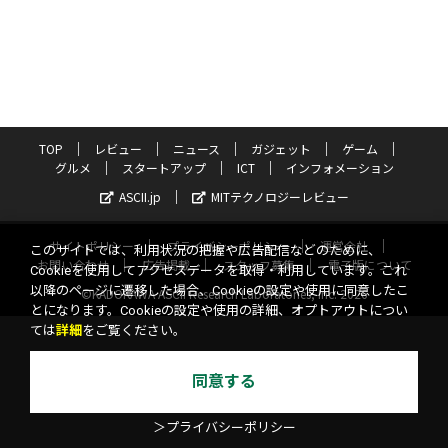
TOP
レビュー
ニュース
ガジェット
ゲーム
グルメ
スタートアップ
ICT
インフォメーション
ASCII.jp
MITテクノロジーレビュー
サイトポリシー
プライバシーポリシー
運営会社
このサイトでは、利用状況の把握や広告配信などのために、
お問い合わせ
広告掲載
スタッフ募集
電子版について
Cookieを使用してアクセスデータを取得・利用しています。これ
以降のページに遷移した場合、Cookieの設定や使用に同意したこ
©KADOKAWA ASCII Research Laboratories, Inc. 2026
とになります。Cookieの設定や使用の詳細、オプトアウトについ
ては
詳細
をご覧ください。
同意する
＞プライバシーポリシー