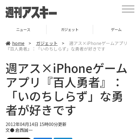
t
o
g
g
l
ニュース
ガジェット
ゲーム
e
n
a
home
>
ガジェット
>
週アス×iPhoneゲームアプリ
v
『百人勇者』：「いのちしらず」な勇者が好きです
i
g
a
週アス×iPhoneゲーム
t
i
o
アプリ『百人勇者』：
n
「いのちしらず」な勇
者が好きです
2012年04月14日 15時00分更新
文●
倉西誠一