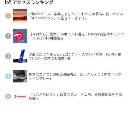
アクセスランキング
iPhoneケース、卒業しました。これからは最高に使いやすい
「iPhoneバック」で生きていきます。
【今日から】最大30％ポイント還元！PayPay自治体キャンペ
ーン 2026年8月開始分
USB-Cだけで使える9.2型サブディスプレイ登場 HDMI不要
でPCケース内にも設置可能
熊本にエアコン300台即日納品、ビックカメラに称賛「大フ
ァインプレー」
「つながりにくい」改善なるか ドコモ、最新基地局を全国
展開へ