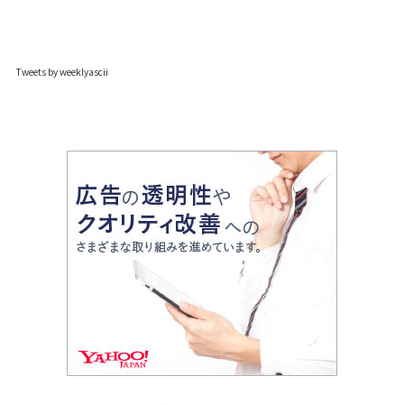
Tweets by weeklyascii