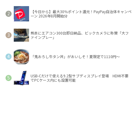
【今日から】最大30％ポイント還元！PayPay自治体キャンペ
ーン 2026年8月開始分
熊本にエアコン300台即日納品、ビックカメラに称賛「大フ
ァインプレー」
「鬼おろし牛タン丼」がおいしそ！夏限定で1110円～
USB-Cだけで使える9.2型サブディスプレイ登場 HDMI不要
でPCケース内にも設置可能