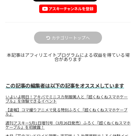
カテゴリートップへ
本記事はアフィリエイトプログラムによる収益を得ている場
合があります
この記事の編集者は以下の記事をオススメしています
いよいよ明日！アキバでミニスカ制服美人と『超くねくねスマホケー
ブル』を体験できるイベント
【速報】コマ撮りアニメで見る特別ふろく『超くねくねスマホケーブ
ル』
週刊アスキー5月1日増刊号（3月26日発売）ふろく『超くねくねスマホ
ケーブル』を初披露！
本日『花のアンドロイド学園』実写版！？ 秋葉原駅でふろく体験イベ