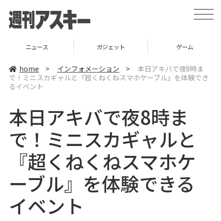
t
o
g
g
l
ニュース
ガジェット
ゲーム
e
n
a
home
>
インフォメーション
>
本日アキバで夜8時ま
v
で！ミニスカギャルと『超くねくねスマホケーブル』を体験でき
i
るイベント
g
a
t
本日アキバで夜8時ま
i
o
n
で！ミニスカギャルと
『超くねくねスマホケ
ーブル』を体験できる
イベント