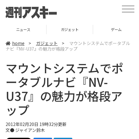
t
o
g
g
l
ニュース
ガジェット
ゲーム
e
n
a
home
>
ガジェット
>
マウントシステムでポータブル
v
ナビ『NV-U37』の魅力が格段アップ
i
g
a
マウントシステムでポ
t
i
o
ータブルナビ『NV-
n
U37』の魅力が格段ア
ップ
2012年02月20日 19時32分更新
文●
ジャイアン鈴木