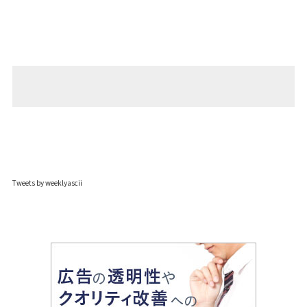
Tweets by weeklyascii