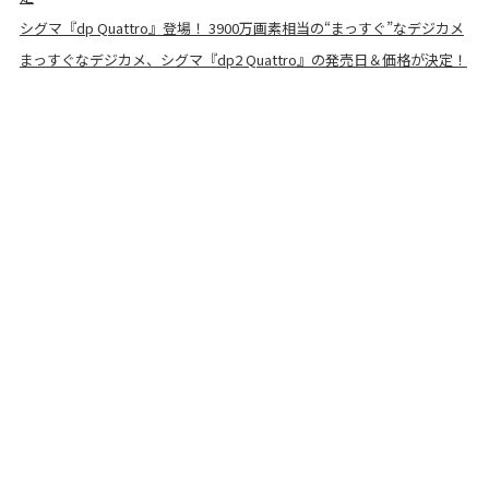
シグマ『dp Quattro』登場！ 3900万画素相当の“まっすぐ”なデジカメ
まっすぐなデジカメ、シグマ『dp2 Quattro』の発売日＆価格が決定！