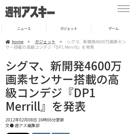
t
o
g
g
l
ニュース
ガジェット
ゲーム
e
n
a
home
>
ガジェット
>
シグマ、新開発4600万画素セン
v
サー搭載の高級コンデジ『DP1 Merrill』を発表
i
g
a
シグマ、新開発4600万
t
i
o
画素センサー搭載の高
n
級コンデジ『DP1
Merrill』を発表
2012年02月08日 16時06分更新
文●
週アス編集部