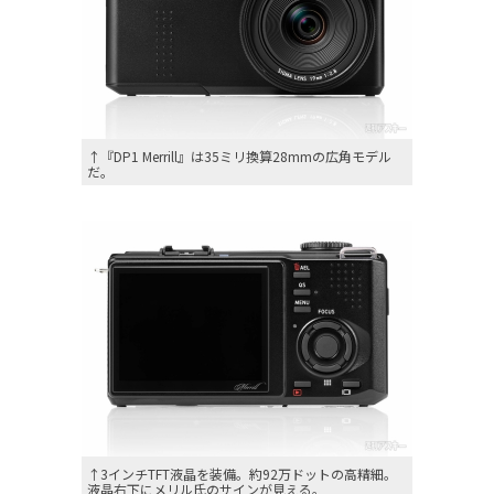
↑『DP1 Merrill』は35ミリ換算28mmの広角モデル
だ。
↑3インチTFT液晶を装備。約92万ドットの高精細。
液晶右下にメリル氏のサインが見える。