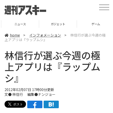
t
o
g
g
l
ニュース
ガジェット
ゲーム
e
n
a
home
>
インフォメーション
>
林信行が選ぶ今週の極
v
上アプリは『ラップムシ』
i
g
a
林信行が選ぶ今週の極
t
i
o
上アプリは『ラップム
n
シ』
2012年02月07日 17時00分更新
文●
林信行
編集●
ナンジョー