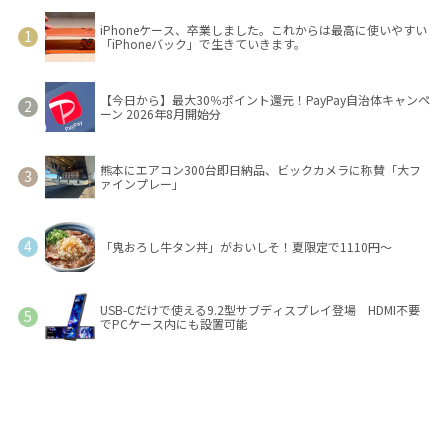
iPhoneケース、卒業しました。これからは最高に使いやすい
「iPhoneバック」で生きていきます。
【今日から】最大30％ポイント還元！PayPay自治体キャンペ
ーン 2026年8月開始分
熊本にエアコン300台即日納品、ビックカメラに称賛「大フ
ァインプレー」
「鬼おろし牛タン丼」がおいしそ！夏限定で1110円～
USB-Cだけで使える9.2型サブディスプレイ登場 HDMI不要
でPCケース内にも設置可能