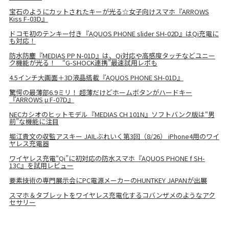
宝石のようにカットされたキーが光る☆女子向けスマホ『ARROWS
Kiss F-03D』
ドコモ初のテンキー付き『AQUOS PHONE slider SH-02D』はQi充電に
も対応！
防水防塵『MEDIAS PP N-01D』は、Qi対応や高感度タッチなどユニー
ク機能が光る！ “G-SHOCK連携”最速試用レポも
4.5インチ大画面＋3D液晶搭載『AQUOS PHONE SH-01D』
驚愕の最薄部6.9ミリ！ 超薄だけどホームボタンがハードキー
『ARROWS μ F-07D』
NECカシオのヒットモデル『MEDIAS CH 101N』ソフトバンク版は“男
前”な機能に注目
堀江貴文の収監アスキー JAILぶれいく第3回（8/26） iPhone4用のワイ
ヤレス充電器
ワイヤレス充電“Qi”に初対応の防水スマホ『AQUOS PHONE f SH-
13C』を試用レビュー
要素技術の専門展示会にPC電源メーカーのHUNTKEY JAPANが出展
スマホ＆タブレットをワイヤレス充電化するコバンザメのようなアク
セサリー