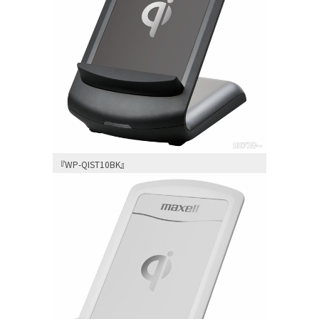
『WP-QIST10BK』