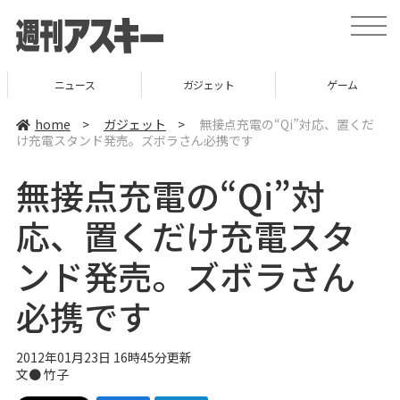
t
o
g
g
l
ニュース
ガジェット
ゲーム
e
n
a
home
>
ガジェット
>
無接点充電の“Qi”対応、置くだ
v
け充電スタンド発売。ズボラさん必携です
i
g
a
無接点充電の“Qi”対
t
i
o
応、置くだけ充電スタ
n
ンド発売。ズボラさん
必携です
2012年01月23日 16時45分更新
文●
竹子