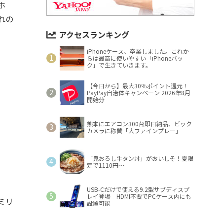
ホ
ぞれの
アクセスランキング
iPhoneケース、卒業しました。これか
らは最高に使いやすい「iPhoneバッ
ク」で生きていきます。
【今日から】最大30％ポイント還元！
PayPay自治体キャンペーン 2026年8月
開始分
熊本にエアコン300台即日納品、ビック
カメラに称賛「大ファインプレー」
「鬼おろし牛タン丼」がおいしそ！夏限
定で1110円～
USB-Cだけで使える9.2型サブディスプ
レイ登場 HDMI不要でPCケース内にも
2ミリ
設置可能