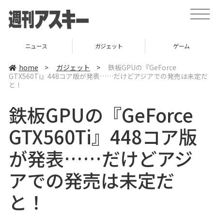
t
o
g
g
l
ニュース
ガジェット
ゲーム
e
n
a
home
>
ガジェット
>
鉄板GPUの『GeForce
v
GTX560Ti』448コア版が発表……だけどアジアでの発売は未定だ
i
と！
g
a
t
鉄板GPUの『GeForce
i
o
n
GTX560Ti』448コア版
が発表……だけどアジ
アでの発売は未定だ
と！