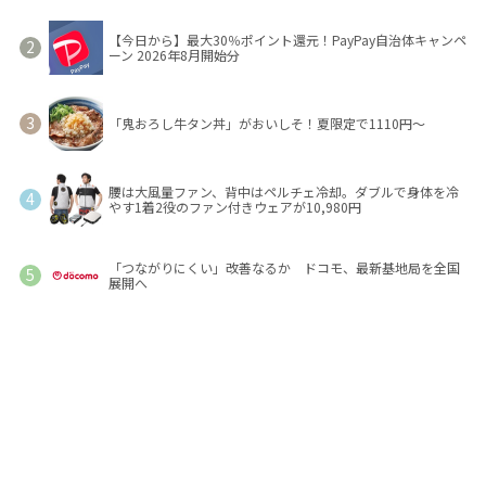
【今日から】最大30％ポイント還元！PayPay自治体キャンペ
ーン 2026年8月開始分
「鬼おろし牛タン丼」がおいしそ！夏限定で1110円～
腰は大風量ファン、背中はペルチェ冷却。ダブルで身体を冷
やす1着2役のファン付きウェアが10,980円
「つながりにくい」改善なるか ドコモ、最新基地局を全国
展開へ