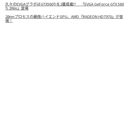
久々のEVGAグラボはGTX560Tiを2基搭載!? 『EVGA GeForce GTX 560
Ti 2Win』登場
28nmプロセスの最強ハイエンドGPU、AMD『RADEON HD7970』が登
場！