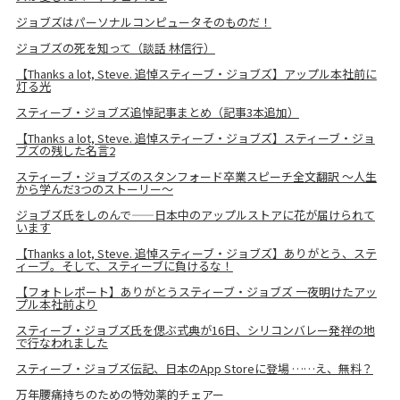
ジョブズはパーソナルコンピュータそのものだ！
ジョブズの死を知って（談話 林信行）
【Thanks a lot, Steve. 追悼スティーブ・ジョブズ】アップル本社前に
灯る光
スティーブ・ジョブズ追悼記事まとめ（記事3本追加）
【Thanks a lot, Steve. 追悼スティーブ・ジョブズ】スティーブ・ジョ
ブズの残した名言2
スティーブ・ジョブズのスタンフォード卒業スピーチ全文翻訳 〜人生
から学んだ3つのストーリー〜
ジョブズ氏をしのんで――日本中のアップルストアに花が届けられて
います
【Thanks a lot, Steve. 追悼スティーブ・ジョブズ】ありがとう、ステ
ィーブ。そして、スティーブに負けるな！
【フォトレポート】ありがとうスティーブ・ジョブズ 一夜明けたアッ
プル本社前より
スティーブ・ジョブズ氏を偲ぶ式典が16日、シリコンバレー発祥の地
で行なわれました
スティーブ・ジョブズ伝記、日本のApp Storeに登場 ……え、無料？
万年腰痛持ちのための特効薬的チェアー