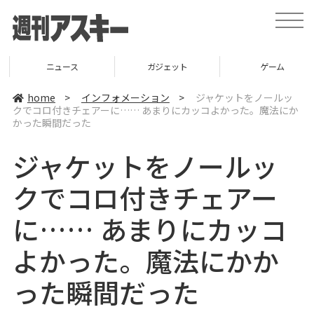
t
o
g
g
l
ニュース
ガジェット
ゲーム
e
n
a
home
>
インフォメーション
>
ジャケットをノールッ
v
クでコロ付きチェアーに…… あまりにカッコよかった。魔法にか
i
かった瞬間だった
g
a
t
ジャケットをノールッ
i
o
n
クでコロ付きチェアー
に…… あまりにカッコ
よかった。魔法にかか
った瞬間だった