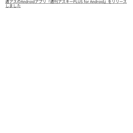
週アスのAndroidアプリ『週刊アスキーPLUS for Android』をリリース
しました