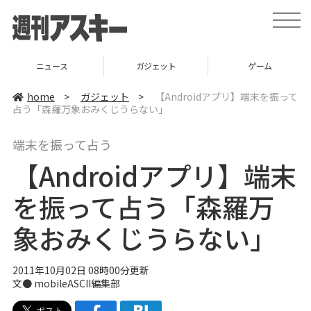
t
o
g
g
l
ニュース
ガジェット
ゲーム
e
n
a
home
>
ガジェット
>
【Androidアプリ】端末を振って
v
占う「森羅万象おみくじうらない」
i
g
a
端末を振って占う
t
i
【Androidアプリ】端末
o
n
を振って占う「森羅万
象おみくじうらない」
2011年10月02日 08時00分更新
文● mobileASCII編集部