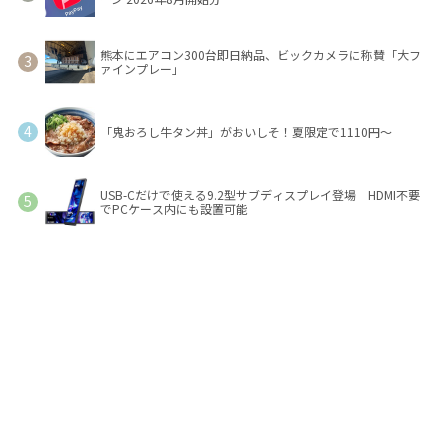
熊本にエアコン300台即日納品、ビックカメラに称賛「大フ
ァインプレー」
「鬼おろし牛タン丼」がおいしそ！夏限定で1110円～
USB-Cだけで使える9.2型サブディスプレイ登場 HDMI不要
でPCケース内にも設置可能