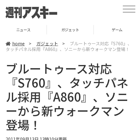
t
o
g
g
l
ニュース
ガジェット
ゲーム
e
n
a
home
>
ガジェット
>
ブルートゥース対応『S760』、
v
タッチパネル採用『A860』、ソニーから新ウォークマン登場！
i
g
a
ブルートゥース対応
t
i
o
『S760』、タッチパネ
n
ル採用『A860』、ソニ
ーから新ウォークマン
登場！
2011年09月13日 13時10分更新