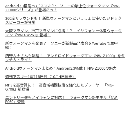
Android2.3搭載って“スマホ”!? ソニーの最上位ウォークマン『NW-
Z1000シリーズ』が登場だっ！
360度サラウンドも！ 新型ウォークマンといっしょに使いたいドック
スピーカーが登場
大阪マラソン、神戸マラソンに必携！？ イヤフォン一体型ウォーク
マン『NWD-W263』登場！
新ウォークマンを発表？ ソニーが新製品発表会をYouTubeで生中
継！
西野カナさんも熱唱！ アンドロイドウォークマン『NW-Z1000』をタ
ッチ＆トライ！
Androidウォークマンまとめ：Android2.3搭載！ NW-Z1000の魅力
週刊アスキー10月18日号（10月4日発売）
MP3を高音質に！ 高音域補間技術を強化したプレーヤー『MG-
G708』新登場
エントリー機もノイキャンに対応！ ウォークマン新モデル『NW-
E060』登場