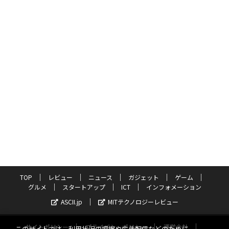
TOP
レビュー
ニュース
ガジェット
ゲーム
グルメ
スタートアップ
ICT
インフォメーション
ASCII.jp
MITテクノロジーレビュー
サイトポリシー
プライバシーポリシー
運営会社