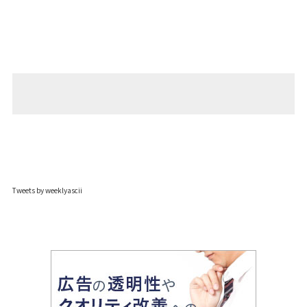
Tweets by weeklyascii