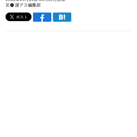
文●
週アス編集部