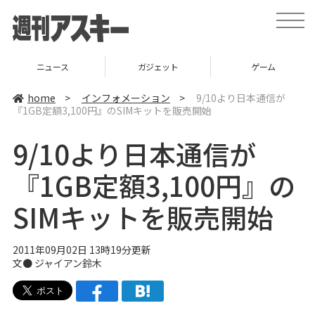
t
o
g
g
l
ガジェット
ゲーム
グルメ
e
n
a
home
>
インフォメーション
>
9/10より日本通信が
v
『1GB定額3,100円』のSIMキットを販売開始
i
g
a
9/10より日本通信が
t
i
o
『1GB定額3,100円』の
n
SIMキットを販売開始
2011年09月02日 13時19分更新
文●
ジャイアン鈴木