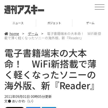
t
o
g
g
l
ニュース
ガジェット
ゲーム
e
n
a
home
>
ゲーム
>
電子書籍端末の大本命！ WiFi新搭
v
載で薄く軽くなったソニーの海外版、新『Reader』
i
g
a
電子書籍端末の大本
t
i
o
命！ WiFi新搭載で薄
n
く軽くなったソニーの
海外版、新『Reader』
2011年09月01日 00時05分更新
文●
あいかわ（い）