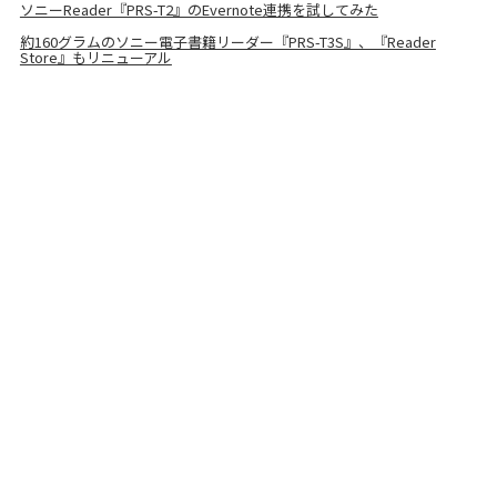
ソニーReader『PRS-T2』のEvernote連携を試してみた
約160グラムのソニー電子書籍リーダー『PRS-T3S』、『Reader
Store』もリニューアル