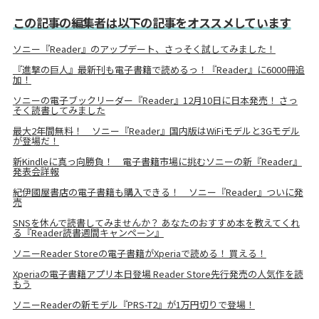
この記事の編集者は以下の記事をオススメしています
ソニー『Reader』のアップデート、さっそく試してみました！
『進撃の巨人』最新刊も電子書籍で読めるっ！『Reader』に6000冊追
加！
ソニーの電子ブックリーダー『Reader』12月10日に日本発売！ さっ
そく読書してみました
最大2年間無料！ ソニー『Reader』国内版はWiFiモデルと3Gモデル
が登場だ！
新Kindleに真っ向勝負！ 電子書籍市場に挑むソニーの新『Reader』
発表会詳報
紀伊國屋書店の電子書籍も購入できる！ ソニー『Reader』ついに発
売
SNSを休んで読書してみませんか？ あなたのおすすめ本を教えてくれ
る『Reader読書週間キャンペーン』
ソニーReader Storeの電子書籍がXperiaで読める！ 買える！
Xperiaの電子書籍アプリ本日登場 Reader Store先行発売の人気作を読
もう
ソニーReaderの新モデル『PRS-T2』が1万円切りで登場！