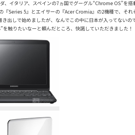
イタリア、スペインの7ヵ国でグーグル“Chrome OS”を搭
Series 5』とエイサーの『Acer Cromia』の2機種で、それ
うな書き出しで始めましたが、なんでこの中に日本が入ってないの
 OS”を触りたいなーと頼んだところ、快諾していただきました！