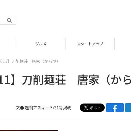
グルメ
スタートアップ
011】刀削麺荘 唐家（からや）
11】刀削麺荘 唐家（か
文● 週刊アスキー 5/31号掲載