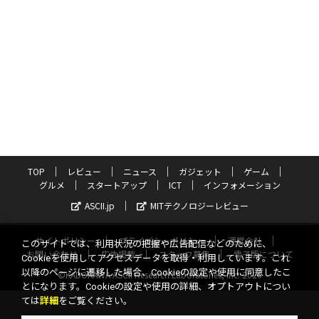
TOP
レビュー
ニュース
ガジェット
ゲーム
グルメ
スタートアップ
ICT
インフォメーション
ASCII.jp
MITテクノロジーレビュー
サイトポリシー
プライバシーポリシー
運営会社
このサイトでは、利用状況の把握や広告配信などのために、
お問い合わせ
広告掲載
スタッフ募集
電子版について
Cookieを使用してアクセスデータを取得・利用しています。これ
以降のページに遷移した場合、Cookieの設定や使用に同意したこ
©KADOKAWA ASCII Research Laboratories, Inc. 2026
とになります。Cookieの設定や使用の詳細、オプトアウトについ
ては
詳細
をご覧ください。