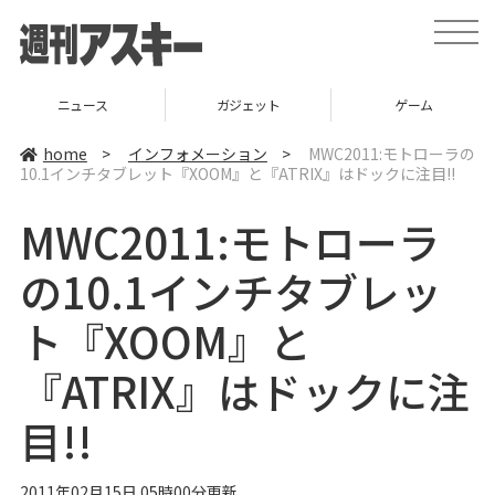
t
o
g
g
l
ニュース
ガジェット
ゲーム
e
n
a
home
>
インフォメーション
>
MWC2011:モトローラの
v
10.1インチタブレット『XOOM』と『ATRIX』はドックに注目!!
i
g
a
MWC2011:モトローラ
t
i
o
の10.1インチタブレッ
n
ト『XOOM』と
『ATRIX』はドックに注
目!!
2011年02月15日 05時00分更新