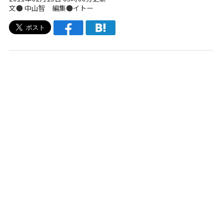
文● 中山智 編集●
イトー