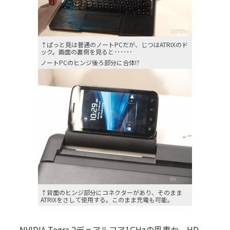
↑ぱっと見は普通のノートPCだが、じつはATRIXのド
ック。画面の裏側を見ると･･････
ノートPCのヒンジ後ろ部分に合体!?
↑背面のヒンジ部分にコネクターがあり、そのまま
ATRIXをさして使用する。このまま充電も可能。
NVIDIA Tegra 2デュアルコア1GHzの恩恵か、HD