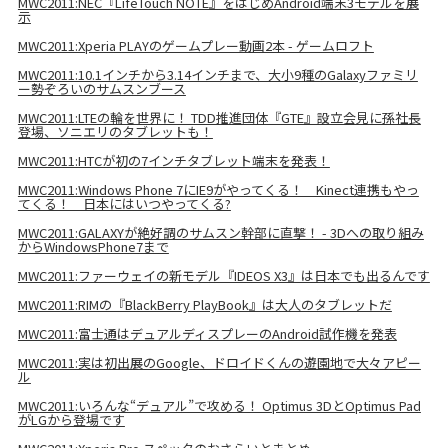
MWC2011:NEC『LifeTouch NOTE』をはじめAndroid端末3モデルを展
示
MWC2011:Xperia PLAYのゲームプレー動画2本 - ゲームロフト
MWC2011:10.1インチから3.14インチまで、大小9種のGalaxyファミリ
ー勢ぞろいのサムスンブース
MWC2011:LTEの輪を世界に！ TDD推進団体『GTE』設立会見に孫社長
登場、ソニエリのタブレットも！
MWC2011:HTCが初の7インチタブレット端末を発表！
MWC2011:Windows Phone 7にIE9がやってくる！ Kinect連携もやっ
てくる！ 日本にはいつやってくる?
MWC2011:GALAXYが絶好調のサムスン幹部に直撃！ - 3Dへの取り組み
からWindowsPhone7まで
MWC2011:ファーウェイの新モデル『IDEOS X3』は日本でも出るんです
MWC2011:RIMの『BlackBerry PlayBook』は大人のタブレットだ
MWC2011:富士通はデュアルディスプレーのAndroid試作機を発表
MWC2011:実は初出展のGoogle、ドロイドくんの遊園地で大々アピー
ル
MWC2011:いろんな“デュアル”で攻める！ Optimus 3DとOptimus Pad
がLGから登場です