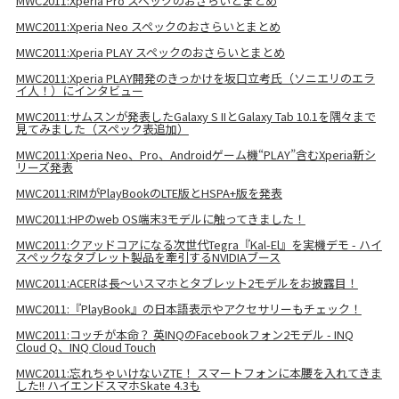
MWC2011:Xperia Pro スペックのおさらいとまとめ
MWC2011:Xperia Neo スペックのおさらいとまとめ
MWC2011:Xperia PLAY スペックのおさらいとまとめ
MWC2011:Xperia PLAY開発のきっかけを坂口立考氏（ソニエリのエラ
イ人！）にインタビュー
MWC2011:サムスンが発表したGalaxy S IIとGalaxy Tab 10.1を隅々まで
見てみました（スペック表追加）
MWC2011:Xperia Neo、Pro、Androidゲーム機“PLAY”含むXperia新シ
リーズ発表
MWC2011:RIMがPlayBookのLTE版とHSPA+版を発表
MWC2011:HPのweb OS端末3モデルに触ってきました！
MWC2011:クアッドコアになる次世代Tegra『Kal-El』を実機デモ - ハイ
スペックなタブレット製品を牽引するNVIDIAブース
MWC2011:ACERは長～いスマホとタブレット2モデルをお披露目！
MWC2011:『PlayBook』の日本語表示やアクセサリーもチェック！
MWC2011:コッチが本命？ 英INQのFacebookフォン2モデル - INQ
Cloud Q、INQ Cloud Touch
MWC2011:忘れちゃいけないZTE！ スマートフォンに本腰を入れてきま
した!! ハイエンドスマホSkate 4.3も