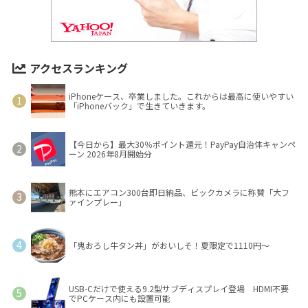
アクセスランキング
iPhoneケース、卒業しました。これからは最高に使いやすい
「iPhoneバック」で生きていきます。
【今日から】最大30％ポイント還元！PayPay自治体キャンペ
ーン 2026年8月開始分
熊本にエアコン300台即日納品、ビックカメラに称賛「大フ
ァインプレー」
「鬼おろし牛タン丼」がおいしそ！夏限定で1110円～
USB-Cだけで使える9.2型サブディスプレイ登場 HDMI不要
でPCケース内にも設置可能