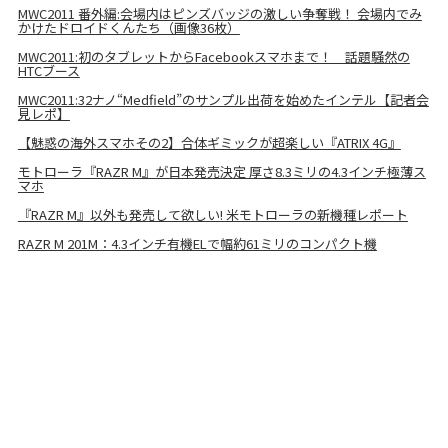
MWC2011 番外編:会場内はピンズバッジの激しい争奪戦！ 会場内でみ
かけたドロイドくんたち（画像36枚）
MWC2011:初のタブレットからFacebookスマホまで！ 話題騒然の
HTCブース
MWC2011:32ナノ“Medfield”のサンプル出荷を始めたインテル【記者会
見レポ】
【魅惑の海外スマホその2】合体ギミックが超楽しい『ATRIX 4G』
モトローラ『RAZR M』が日本発売決定 厚さ8.3ミリの4.3インチ極薄ス
マホ
『RAZR M』以外も発売して欲しい! 米モトローラの新機種レポート
RAZR M 201M：4.3インチ有機ELで幅約61ミリのコンパクト機