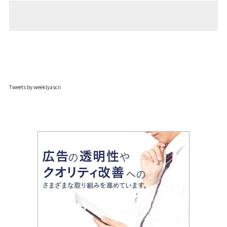
Tweets by weeklyascii