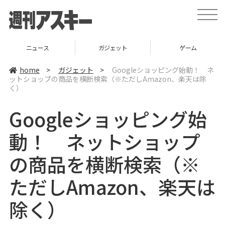
t
o
g
g
l
ニュース
ガジェット
ゲーム
e
n
a
home
>
ガジェット
>
Googleショッピング始動！ ネ
v
ットショップの商品を横断検索（※ただしAmazon、楽天は除
i
く）
g
a
t
Googleショッピング始
i
o
n
動！ ネットショップ
の商品を横断検索（※
ただしAmazon、楽天は
除く）