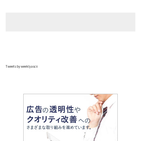
Tweets by weeklyascii