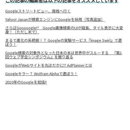
この記事の編集者は以下の記事をオススメしています
Googleストリートビュー、南極へ行く
Yahoo! Japanが検索エンジンにGoogleを採用（写真追加）
さらばGooooogle!? Google画像検索のUIが縦長、タイル表示に大変
身！（ただし米で）
まるで進化の系統樹！？ Googleの実験サービス『Image Swirl』で遊
ぼう！
Google検索の対象外となった日本の本は世界中がスルーする 『第1
回ウェブ学会シンポジウム』を振り返る
GoogleがWebサイトを丸はだかに!? AdPlannerとは
Googleキラー？ Wolfram Alphaで遊ぼう！
2010年のGoogleを総括!!