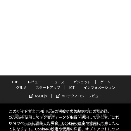
TOP
レビュー
ニュース
ガジェット
ゲーム
グルメ
スタートアップ
ICT
インフォメーション
ASCII.jp
MITテクノロジーレビュー
サイトポリシー
プライバシーポリシー
運営会社
このサイトでは、利用状況の把握や広告配信などのために、
お問い合わせ
広告掲載
スタッフ募集
電子版について
Cookieを使用してアクセスデータを取得・利用しています。これ
以降のページに遷移した場合、Cookieの設定や使用に同意したこ
©KADOKAWA ASCII Research Laboratories, Inc. 2026
とになります。Cookieの設定や使用の詳細、オプトアウトについ