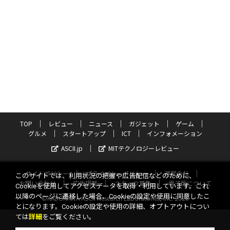
TOP
レビュー
ニュース
ガジェット
ゲーム
グルメ
スタートアップ
ICT
インフォメーション
ASCII.jp
MITテクノロジーレビュー
サイトポリシー
プライバシーポリシー
運営会社
このサイトでは、利用状況の把握や広告配信などのために、
お問い合わせ
広告掲載
スタッフ募集
電子版について
Cookieを使用してアクセスデータを取得・利用しています。これ
以降のページに遷移した場合、Cookieの設定や使用に同意したこ
©KADOKAWA ASCII Research Laboratories, Inc. 2026
とになります。Cookieの設定や使用の詳細、オプトアウトについ
ては
詳細
をご覧ください。