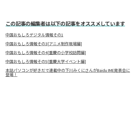
この記事の編集者は以下の記事をオススメしています
中国おもしろデジタル情報その1
中国おもしろ情報その3[アニメ制作現場編]
中国おもしろ情報その4[重慶の小学校訪問編]
中国おもしろ情報その5[重慶大学イベント編]
本誌パソコンが好きだで連載中の下川みくにさんがBaidu IME発表会に
登場！