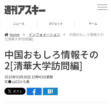
t
o
g
g
l
ニュース
ガジェット
ゲーム
e
n
a
home
>
インフォメーション
>
中国おもしろ情報その
v
2[清華大学訪問編]
i
g
a
中国おもしろ情報その
t
i
o
2[清華大学訪問編]
n
2010年03月26日 15時43分更新
文● 山口ひろ美