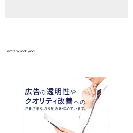
Tweets by weeklyascii