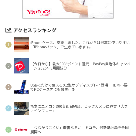
アクセスランキング
iPhoneケース、卒業しました。これからは最高に使いやすい
「iPhoneバック」で生きていきます。
【今日から】最大30％ポイント還元！PayPay自治体キャンペ
ーン 2026年8月開始分
USB-Cだけで使える9.2型サブディスプレイ登場 HDMI不要
でPCケース内にも設置可能
熊本にエアコン300台即日納品、ビックカメラに称賛「大フ
ァインプレー」
「つながりにくい」改善なるか ドコモ、最新基地局を全国
展開へ