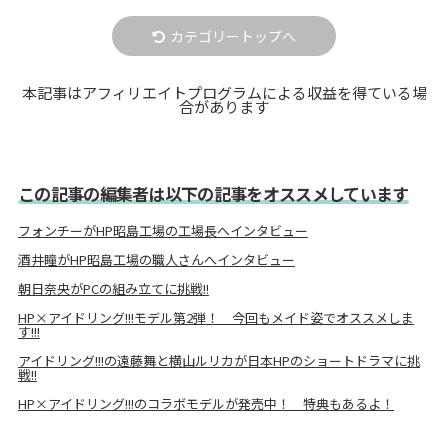
カテゴリートップへ
本記事はアフィリエイトプログラムによる収益を得ている場
合があります
この記事の編集者は以下の記事をオススメしています
フォンチーがHP昭島工場の工場長へインタビュー
酒井瞳がHP昭島工場の職人さんへインタビュー
朝日奈央がPCの組み立てに挑戦!!
HP×アイドリング!!!モデル第2弾！ 今回もメイド姿でオススメしま
す!!!
アイドリング!!!の遠藤舞と横山ルリカが日本HPのショートドラマに挑
戦!!
HP×アイドリング!!!のコラボモデルが発売中！ 特典もあるよ！