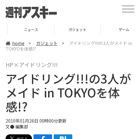
t
o
g
g
l
ニュース
ガジェット
ゲーム
e
n
a
home
>
ガジェット
>
アイドリング!!!の3人がメイド in
v
TOKYOを体感!?
i
g
a
HP×アイドリング!!!
t
i
アイドリング!!!の3人が
o
n
メイド in TOKYOを体
感!?
2010年01月26日 00時00分更新
文● 編集部