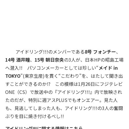
アイドリング!!!のメンバーである
8号 フォンチー
、
14号 酒井瞳
、
15号 朝日奈央
の3人が、日本HPの昭島工場
へ潜入!! パソコンメーカーとしては珍しい“
メイド in
TOKYO
”(東京生産)を貫く“こだわり”を、はたして聞き出
すことができるのか!? この模様は1月26日にフジテレビ
ONE（CS）で放送中の『アイドリング!!!』内で放映され
たのだが、特別に週アスPLUSでもオンエアー。見た人
も、見逃してしまった人も、アイドリング!!!の3人の奮闘
ぶりを目に焼き付けるべし!!
アイドリング!!!に関する情報はこちら