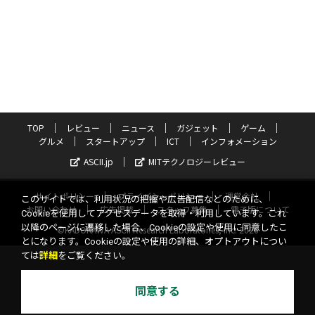
TOP
レビュー
ニュース
ガジェット
ゲーム
グルメ
スタートアップ
ICT
インフォメーション
ASCII.jp
MITテクノロジーレビュー
サイトポリシー
プライバシーポリシー
運営会社
このサイトでは、利用状況の把握や広告配信などのために、
お問い合わせ
広告掲載
スタッフ募集
電子版について
Cookieを使用してアクセスデータを取得・利用しています。これ
以降のページに遷移した場合、Cookieの設定や使用に同意したこ
©KADOKAWA ASCII Research Laboratories, Inc. 2026
とになります。Cookieの設定や使用の詳細、オプトアウトについ
ては
詳細
をご覧ください。
同意する