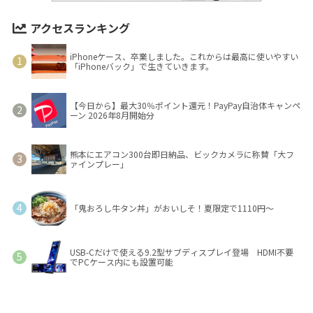
アクセスランキング
iPhoneケース、卒業しました。これからは最高に使いやすい
「iPhoneバック」で生きていきます。
【今日から】最大30％ポイント還元！PayPay自治体キャンペ
ーン 2026年8月開始分
熊本にエアコン300台即日納品、ビックカメラに称賛「大フ
ァインプレー」
「鬼おろし牛タン丼」がおいしそ！夏限定で1110円～
USB-Cだけで使える9.2型サブディスプレイ登場 HDMI不要
でPCケース内にも設置可能