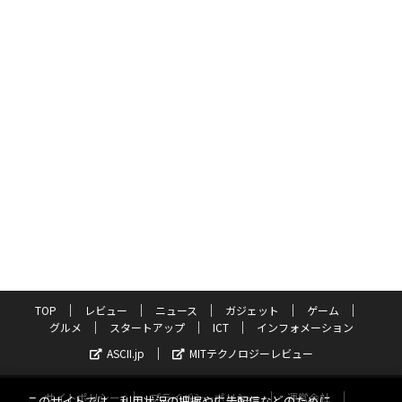
TOP
レビュー
ニュース
ガジェット
ゲーム
グルメ
スタートアップ
ICT
インフォメーション
ASCII.jp
MITテクノロジーレビュー
サイトポリシー
プライバシーポリシー
運営会社
このサイトでは、利用状況の把握や広告配信などのために、