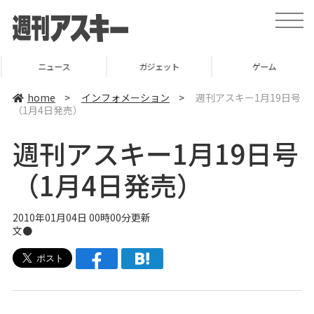
t
o
g
g
l
ニュース
ガジェット
ゲーム
e
n
a
home
>
インフォメーション
>
週刊アスキー1月19日号
v
（1月4日発売）
i
g
a
週刊アスキー1月19日号
t
i
o
（1月4日発売）
n
2010年01月04日 00時00分更新
文●