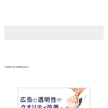
Tweets by weeklyascii