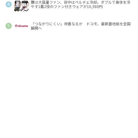
腰は大風量ファン、背中はペルチェ冷却。ダブルで身体を冷
やす1着2役のファン付きウェアが10,980円
「つながりにくい」改善なるか ドコモ、最新基地局を全国
展開へ