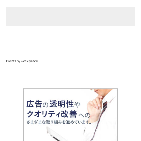
Tweets by weeklyascii