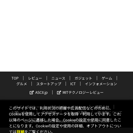
TOP
レビュー
ニュース
ガジェット
ゲーム
グルメ
スタートアップ
ICT
インフォメーション
ASCII.jp
MITテクノロジーレビュー
サイトポリシー
プライバシーポリシー
運営会社
このサイトでは、利用状況の把握や広告配信などのために、
お問い合わせ
広告掲載
スタッフ募集
電子版について
Cookieを使用してアクセスデータを取得・利用しています。これ
以降のページに遷移した場合、Cookieの設定や使用に同意したこ
©KADOKAWA ASCII Research Laboratories, Inc. 2026
とになります。Cookieの設定や使用の詳細、オプトアウトについ
ては
詳細
をご覧ください。