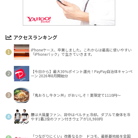
アクセスランキング
iPhoneケース、卒業しました。これからは最高に使いやすい
「iPhoneバック」で生きていきます。
【今日から】最大30％ポイント還元！PayPay自治体キャンペ
ーン 2026年8月開始分
「鬼おろし牛タン丼」がおいしそ！夏限定で1110円～
腰は大風量ファン、背中はペルチェ冷却。ダブルで身体を冷
やす1着2役のファン付きウェアが10,980円
「つながりにくい」改善なるか ドコモ、最新基地局を全国