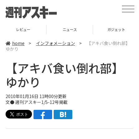
t
o
g
g
l
レビュー
ニュース
ガジェット
e
n
a
home
>
インフォメーション
>
【アキバ食い倒れ部】
v
ゆかり
i
g
a
【アキバ食い倒れ部】
t
i
o
ゆかり
n
2010年01月16日 11時00分更新
文● 週刊アスキー1/5-12号掲載