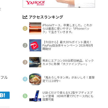
な
アクセスランキング
iPhoneケース、卒業しました。これか
らは最高に使いやすい「iPhoneバッ
ク」で生きていきます。
【今日から】最大30％ポイント還元！
PayPay自治体キャンペーン 2026年8月
開始分
熊本にエアコン300台即日納品、ビック
カメラに称賛「大ファインプレー」
。フル
「鬼おろし牛タン丼」がおいしそ！夏限
定で1110円～
USB-Cだけで使える9.2型サブディスプ
レイ登場 HDMI不要でPCケース内にも
設置可能