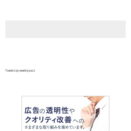
Tweets by weeklyascii