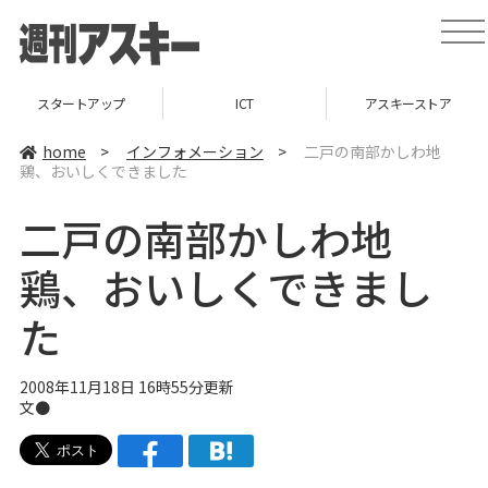
t
o
g
g
l
スタートアップ
ICT
アスキーストア
e
n
a
home
>
インフォメーション
>
二戸の南部かしわ地
v
鶏、おいしくできました
i
g
a
二戸の南部かしわ地
t
i
o
鶏、おいしくできまし
n
た
2008年11月18日 16時55分更新
文●