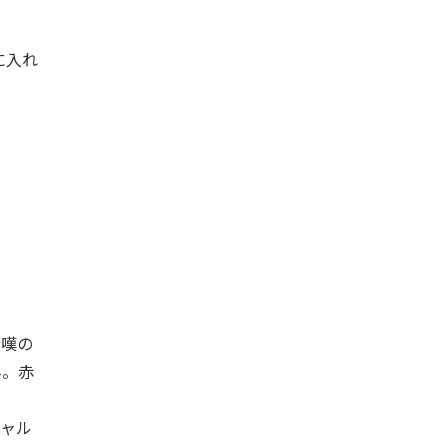
に入れ
驚嘆の
ん。赤
ギャル