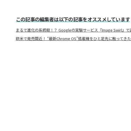
この記事の編集者は以下の記事をオススメしています
まるで進化の系統樹！？ Googleの実験サービス『Image Swirl』
欧米で発売間近！ “最新Chrome OS”搭載機をひと足先に触ってきた!