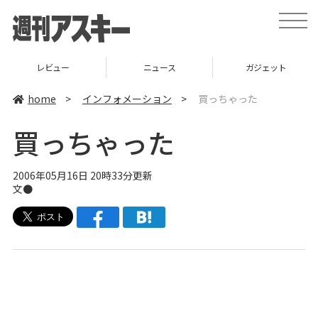
t
o
g
g
l
ニュース
ガジェット
ゲーム
e
n
a
home
>
インフォメーション
>
買っちゃった
v
i
g
買っちゃった
a
t
i
o
2006年05月16日 20時33分更新
n
文●