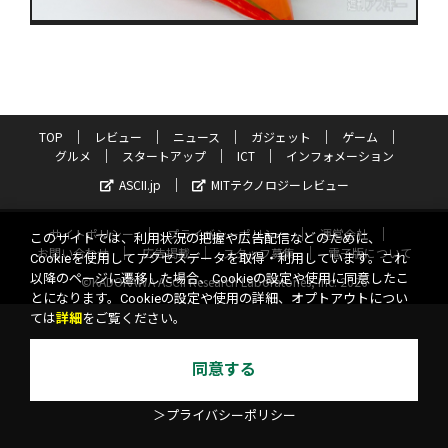
TOP
レビュー
ニュース
ガジェット
ゲーム
グルメ
スタートアップ
ICT
インフォメーション
ASCII.jp
MITテクノロジーレビュー
サイトポリシー
プライバシーポリシー
運営会社
このサイトでは、利用状況の把握や広告配信などのために、
お問い合わせ
広告掲載
スタッフ募集
電子版について
Cookieを使用してアクセスデータを取得・利用しています。これ
以降のページに遷移した場合、Cookieの設定や使用に同意したこ
©KADOKAWA ASCII Research Laboratories, Inc. 2026
とになります。Cookieの設定や使用の詳細、オプトアウトについ
ては
詳細
をご覧ください。
同意する
＞プライバシーポリシー