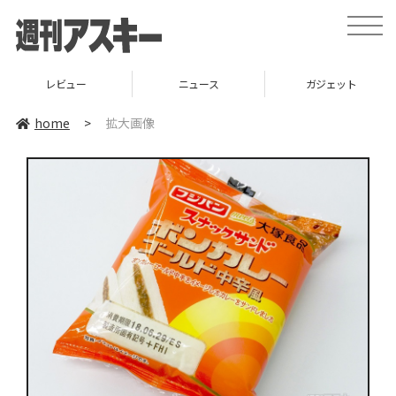
toggle
naviga
レビュー
ニュース
ガジェット
home
>
拡大画像