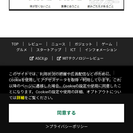
TOP
レビュー
ニュース
ガジェット
ゲーム
グルメ
スタートアップ
ICT
インフォメーション
ASCII.jp
MITテクノロジーレビュー
サイトポリシー
プライバシーポリシー
運営会社
このサイトでは、利用状況の把握や広告配信などのために、
お問い合わせ
広告掲載
スタッフ募集
電子版について
Cookieを使用してアクセスデータを取得・利用しています。これ
以降のページに遷移した場合、Cookieの設定や使用に同意したこ
©KADOKAWA ASCII Research Laboratories, Inc. 2026
とになります。Cookieの設定や使用の詳細、オプトアウトについ
ては
詳細
をご覧ください。
同意する
＞プライバシーポリシー