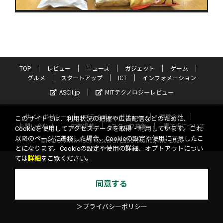
TOP
レビュー
ニュース
ガジェット
ゲーム
グルメ
スタートアップ
ICT
インフォメーション
ASCII.jp
MITテクノロジーレビュー
サイトポリシー
プライバシーポリシー
運営会社
このサイトでは、利用状況の把握や広告配信などのために、
お問い合わせ
広告掲載
スタッフ募集
電子版について
Cookieを使用してアクセスデータを取得・利用しています。これ
以降のページに遷移した場合、Cookieの設定や使用に同意したこ
©KADOKAWA ASCII Research Laboratories, Inc. 2026
とになります。Cookieの設定や使用の詳細、オプトアウトについ
ては
詳細
をご覧ください。
同意する
＞プライバシーポリシー