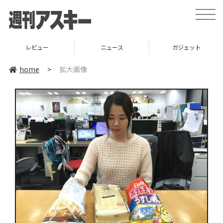
toggle
naviga
レビュー
ニュース
ガジェット
home
>
拡大画像